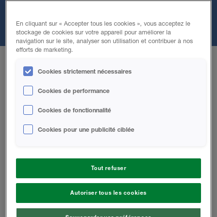
développer la mousse giclée à cellules ouvertes grâce à une
technologie innovante et est aujourd'hui un isolant
En cliquant sur « Accepter tous les cookies », vous acceptez le
couramment utilisé dans les bâtiments à l’international.
stockage de cookies sur votre appareil pour améliorer la
navigation sur le site, analyser son utilisation et contribuer à nos
efforts de marketing.
Cookies strictement nécessaires
Agribalance
Cookies de performance
Cookies de fonctionnalité
Une mousse giclée à cellules ouvertes de qualité
Cookies pour une publicité ciblée
supérieure fabriquée à partir d'huiles naturelles
renouvelables. Mousse d'une densité de trois quarts
de livre, Agribalance permet d'isoler avec une valeur
R supérieure aux autres isolants à cellules ouvertes
Tout refuser
et a une meilleure performance à l'étanchéité à l'air.
Lors de l'application, il est plus facile de contrôler
Autoriser tous les cookies
l'épaisseur et ainsi augmenter la rentabilité du
système.