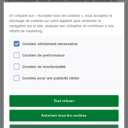
l'environnement, notre gamme comprend des produits qui
utilisent un contenu renouvelable et recyclé.
En cliquant sur « Accepter tous les cookies », vous acceptez le
stockage de cookies sur votre appareil pour améliorer la
navigation sur le site, analyser son utilisation et contribuer à nos
efforts de marketing.
MOUSSE À CELLULES FERMÉES
Cookies strictement nécessaires
Application intérieure et extérieure
Cookies de performance
Explorer Les Gammes De Produits
Cookies de fonctionnalité
Cookies pour une publicité ciblée
Tout refuser
MOUSSE À CELLULES OUVERTES
Application intérieure seulement.
Autoriser tous les cookies
Explorer Les Gammes De Produits