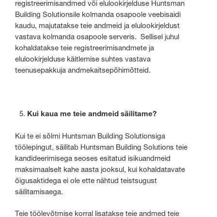
registreerimisandmed või elulookirjelduse Huntsman
Building Solutionsile kolmanda osapoole veebisaidi
kaudu, majutatakse teie andmeid ja elulookirjeldust
vastava kolmanda osapoole serveris. Sellisel juhul
kohaldatakse teie registreerimisandmete ja
elulookirjelduse käitlemise suhtes vastava
teenusepakkuja andmekaitsepõhimõtteid.
Kui kaua me teie andmeid säilitame?
Kui te ei sõlmi Huntsman Building Solutionsiga
töölepingut, säilitab Huntsman Building Solutions teie
kandideerimisega seoses esitatud isikuandmeid
maksimaalselt kahe aasta jooksul, kui kohaldatavate
õigusaktidega ei ole ette nähtud teistsugust
säilitamisaega.
Teie töölevõtmise korral lisatakse teie andmed teie