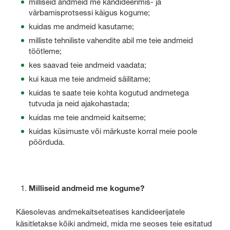
milliseid andmeid me kandideerimis- ja
värbamisprotsessi käigus kogume;
kuidas me andmeid kasutame;
milliste tehniliste vahendite abil me teie andmeid
töötleme;
kes saavad teie andmeid vaadata;
kui kaua me teie andmeid säilitame;
kuidas te saate teie kohta kogutud andmetega
tutvuda ja neid ajakohastada;
kuidas me teie andmeid kaitseme;
kuidas küsimuste või märkuste korral meie poole
pöörduda.
Milliseid andmeid me kogume?
Käesolevas andmekaitseteatises kandideerijatele
käsitletakse kõiki andmeid, mida me seoses teie esitatud