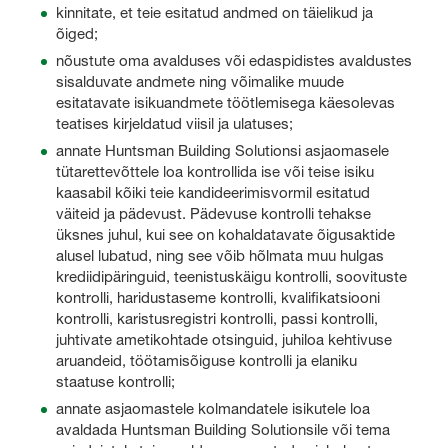
kinnitate, et teie esitatud andmed on täielikud ja
õiged;
nõustute oma avalduses või edaspidistes avaldustes
sisalduvate andmete ning võimalike muude
esitatavate isikuandmete töötlemisega käesolevas
teatises kirjeldatud viisil ja ulatuses;
annate Huntsman Building Solutionsi asjaomasele
tütarettevõttele loa kontrollida ise või teise isiku
kaasabil kõiki teie kandideerimisvormil esitatud
väiteid ja pädevust. Pädevuse kontrolli tehakse
üksnes juhul, kui see on kohaldatavate õigusaktide
alusel lubatud, ning see võib hõlmata muu hulgas
krediidipäringuid, teenistuskäigu kontrolli, soovituste
kontrolli, haridustaseme kontrolli, kvalifikatsiooni
kontrolli, karistusregistri kontrolli, passi kontrolli,
juhtivate ametikohtade otsinguid, juhiloa kehtivuse
aruandeid, töötamisõiguse kontrolli ja elaniku
staatuse kontrolli;
annate asjaomastele kolmandatele isikutele loa
avaldada Huntsman Building Solutionsile või tema