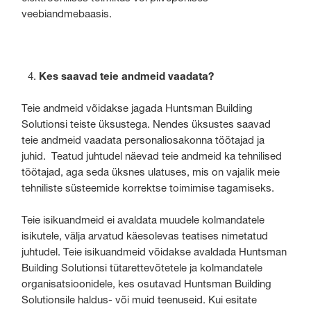
veebiandmebaasis.
Kes saavad teie andmeid vaadata?
Teie andmeid võidakse jagada Huntsman Building
Solutionsi teiste üksustega. Nendes üksustes saavad
teie andmeid vaadata personaliosakonna töötajad ja
juhid. Teatud juhtudel näevad teie andmeid ka tehnilised
töötajad, aga seda üksnes ulatuses, mis on vajalik meie
tehniliste süsteemide korrektse toimimise tagamiseks.
Teie isikuandmeid ei avaldata muudele kolmandatele
isikutele, välja arvatud käesolevas teatises nimetatud
juhtudel. Teie isikuandmeid võidakse avaldada Huntsman
Building Solutionsi tütarettevõtetele ja kolmandatele
organisatsioonidele, kes osutavad Huntsman Building
Solutionsile haldus- või muid teenuseid. Kui esitate