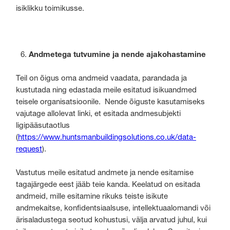
isiklikku toimikusse.
Andmetega tutvumine ja nende ajakohastamine
Teil on õigus oma andmeid vaadata, parandada ja
kustutada ning edastada meile esitatud isikuandmed
teisele organisatsioonile. Nende õiguste kasutamiseks
vajutage allolevat linki, et esitada andmesubjekti
ligipääsutaotlus
(
https://www.huntsmanbuildingsolutions.co.uk/data-
request
).
Vastutus meile esitatud andmete ja nende esitamise
tagajärgede eest jääb teie kanda. Keelatud on esitada
andmeid, mille esitamine rikuks teiste isikute
andmekaitse, konfidentsiaalsuse, intellektuaalomandi või
ärisaladustega seotud kohustusi, välja arvatud juhul, kui