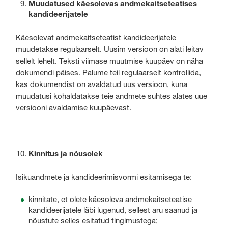
Muudatused käesolevas andmekaitseteatises
kandideerijatele
Käesolevat andmekaitseteatist kandideerijatele
muudetakse regulaarselt. Uusim versioon on alati leitav
sellelt lehelt. Teksti viimase muutmise kuupäev on näha
dokumendi päises. Palume teil regulaarselt kontrollida,
kas dokumendist on avaldatud uus versioon, kuna
muudatusi kohaldatakse teie andmete suhtes alates uue
versiooni avaldamise kuupäevast.
Kinnitus ja nõusolek
Isikuandmete ja kandideerimisvormi esitamisega te:
kinnitate, et olete käesoleva andmekaitseteatise
kandideerijatele läbi lugenud, sellest aru saanud ja
nõustute selles esitatud tingimustega;