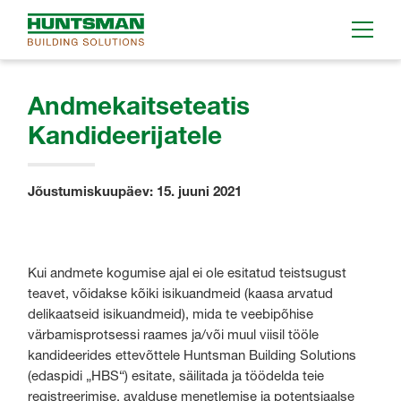
Andmekaitseteatis
Kandideerijatele
Jõustumiskuupäev: 15. juuni 2021
Kui andmete kogumise ajal ei ole esitatud teistsugust
teavet, võidakse kõiki isikuandmeid (kaasa arvatud
delikaatseid isikuandmeid), mida te veebipõhise
värbamisprotsessi raames ja/või muul viisil tööle
kandideerides ettevõttele Huntsman Building Solutions
(edaspidi „HBS“) esitate, säilitada ja töödelda teie
registreerimise, avalduse menetlemise ja potentsiaalse