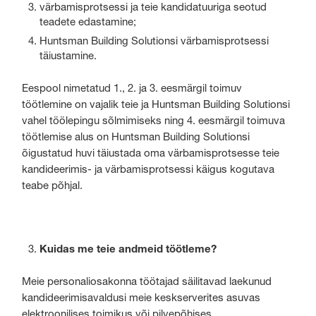
värbamisprotsessi ja teie kandidatuuriga seotud
teadete edastamine;
Huntsman Building Solutionsi värbamisprotsessi
täiustamine.
Eespool nimetatud 1., 2. ja 3. eesmärgil toimuv
töötlemine on vajalik teie ja Huntsman Building Solutionsi
vahel töölepingu sõlmimiseks ning 4. eesmärgil toimuva
töötlemise alus on Huntsman Building Solutionsi
õigustatud huvi täiustada oma värbamisprotsesse teie
kandideerimis- ja värbamisprotsessi käigus kogutava
teabe põhjal.
Kuidas me teie andmeid töötleme?
Meie personaliosakonna töötajad säilitavad laekunud
kandideerimisavaldusi meie keskserverites asuvas
elektroonilises toimikus või pilvepõhises