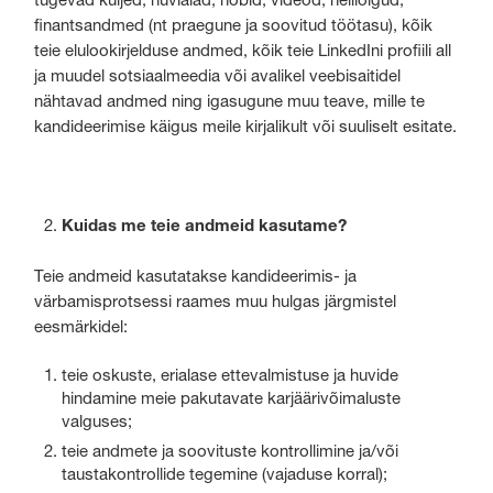
finantsandmed (nt praegune ja soovitud töötasu), kõik
teie elulookirjelduse andmed, kõik teie LinkedIni profiili all
ja muudel sotsiaalmeedia või avalikel veebisaitidel
nähtavad andmed ning igasugune muu teave, mille te
kandideerimise käigus meile kirjalikult või suuliselt esitate.
Kuidas me teie andmeid kasutame?
Teie andmeid kasutatakse kandideerimis- ja
värbamisprotsessi raames muu hulgas järgmistel
eesmärkidel:
teie oskuste, erialase ettevalmistuse ja huvide
hindamine meie pakutavate karjäärivõimaluste
valguses;
teie andmete ja soovituste kontrollimine ja/või
taustakontrollide tegemine (vajaduse korral);