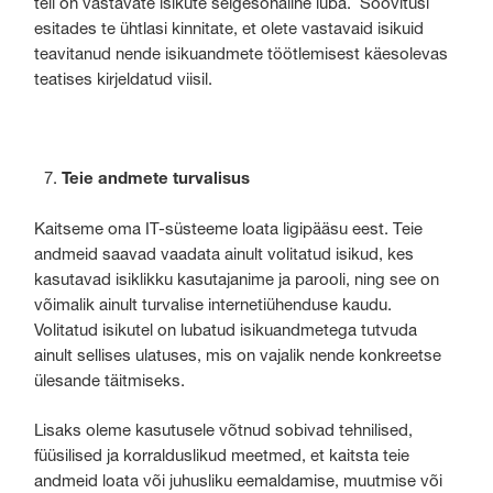
teil on vastavate isikute selgesõnaline luba. Soovitusi
esitades te ühtlasi kinnitate, et olete vastavaid isikuid
teavitanud nende isikuandmete töötlemisest käesolevas
teatises kirjeldatud viisil.
Teie andmete turvalisus
Kaitseme oma IT-süsteeme loata ligipääsu eest. Teie
andmeid saavad vaadata ainult volitatud isikud, kes
kasutavad isiklikku kasutajanime ja parooli, ning see on
võimalik ainult turvalise internetiühenduse kaudu.
Volitatud isikutel on lubatud isikuandmetega tutvuda
ainult sellises ulatuses, mis on vajalik nende konkreetse
ülesande täitmiseks.
Lisaks oleme kasutusele võtnud sobivad tehnilised,
füüsilised ja korralduslikud meetmed, et kaitsta teie
andmeid loata või juhusliku eemaldamise, muutmise või