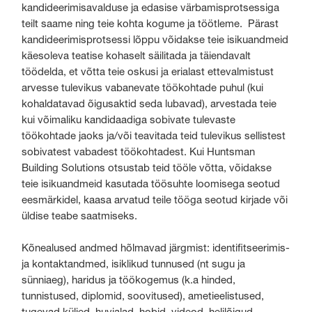
kandideerimisavalduse ja edasise värbamisprotsessiga
teilt saame ning teie kohta kogume ja töötleme. Pärast
kandideerimisprotsessi lõppu võidakse teie isikuandmeid
käesoleva teatise kohaselt säilitada ja täiendavalt
töödelda, et võtta teie oskusi ja erialast ettevalmistust
arvesse tulevikus vabanevate töökohtade puhul (kui
kohaldatavad õigusaktid seda lubavad), arvestada teie
kui võimaliku kandidaadiga sobivate tulevaste
töökohtade jaoks ja/või teavitada teid tulevikus sellistest
sobivatest vabadest töökohtadest. Kui Huntsman
Building Solutions otsustab teid tööle võtta, võidakse
teie isikuandmeid kasutada töösuhte loomisega seotud
eesmärkidel, kaasa arvatud teile tööga seotud kirjade või
üldise teabe saatmiseks.
Kõnealused andmed hõlmavad järgmist: identifitseerimis-
ja kontaktandmed, isiklikud tunnused (nt sugu ja
sünniaeg), haridus ja töökogemus (k.a hinded,
tunnistused, diplomid, soovitused), ametieelistused,
tugevad küljed, huvialad, hobid, videod, helilõigud,