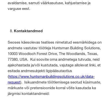
avaldamise, samuti väärkasutuse, kahjustamise ja
varguse eest.
Kontaktandmed
Seoses käesolevas teatises nimetatud eesmärkidega on
andmete vastutav töötleja Huntsman Building Solutions,
10003 Woodloch Forest Drive, The Woodlands, Texas,
77380, USA. Kui soovite oma andmetega tutvuda, neid
ajakohastada ja/või kustutada, vajutage allolevat linki, et
esitada andmesubjekti ligipääsutaotlus
(
https://www.huntsmanbuildingsolutions.co.uk/data-
request
). Isikuandmete töötlemisega seotud küsimuste,
märkuste või pretensioonide korral võite kasutada ka
järgmisi kontaktandmeid: