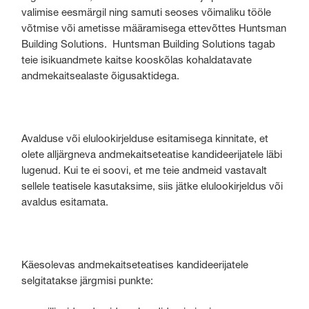
valimise eesmärgil ning samuti seoses võimaliku tööle
võtmise või ametisse määramisega ettevõttes Huntsman
Building Solutions. Huntsman Building Solutions tagab
teie isikuandmete kaitse kooskõlas kohaldatavate
andmekaitsealaste õigusaktidega.
Avalduse või elulookirjelduse esitamisega kinnitate, et
olete alljärgneva andmekaitseteatise kandideerijatele läbi
lugenud. Kui te ei soovi, et me teie andmeid vastavalt
sellele teatisele kasutaksime, siis jätke elulookirjeldus või
avaldus esitamata.
Käesolevas andmekaitseteatises kandideerijatele
selgitatakse järgmisi punkte: