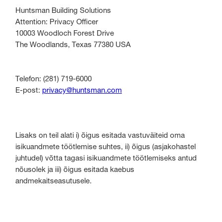
Huntsman Building Solutions
Attention: Privacy Officer
10003 Woodloch Forest Drive
The Woodlands, Texas 77380 USA
Telefon: (281) 719-6000
E-post:
privacy@huntsman.com
Lisaks on teil alati i) õigus esitada vastuväiteid oma
isikuandmete töötlemise suhtes, ii) õigus (asjakohastel
juhtudel) võtta tagasi isikuandmete töötlemiseks antud
nõusolek ja iii) õigus esitada kaebus
andmekaitseasutusele.