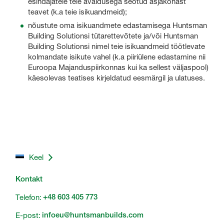
esindajatele teie avaldusega seotud asjakohast
teavet (k.a teie isikuandmeid);
nõustute oma isikuandmete edastamisega Huntsman
Building Solutionsi tütarettevõtete ja/või Huntsman
Building Solutionsi nimel teie isikuandmeid töötlevate
kolmandate isikute vahel (k.a piiriülene edastamine nii
Euroopa Majanduspiirkonnas kui ka sellest väljaspool)
käesolevas teatises kirjeldatud eesmärgil ja ulatuses.
Keel
Kontakt
Telefon:
+48 603 405 773
E-post:
infoeu@huntsmanbuilds.com