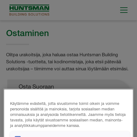
Ostaminen
Olitpa urakoitsija, joka haluaa ostaa Huntsman Building
Solutions -tuotteita, tai kodinomistaja, joka etsii pätevää
urakoitsijaa – tiimimme voi auttaa sinua löytämään etsimäsi.
Osta Suoraan
Käytämme evästeitä, jotta sivustomme toimii oikein ja voimme
ERISTYSURAKOITSIJAT VOIVAT
personoida sisältöä ja mainoksia, tarjota sosiaalisen median
OSTAA SUORAAN HUNTSMAN
ominaisuuksia ja analysoida tietoliikennettä. Jaamme myös tietoja
BUILDING SOLUTIONSILTA
tavasta, jolla käytät sivustoamme sosiaalisen median, mainonta-
ja analytiikkakumppaneidemme kanssa.
Huntsman Building Solutions myy vain päteville