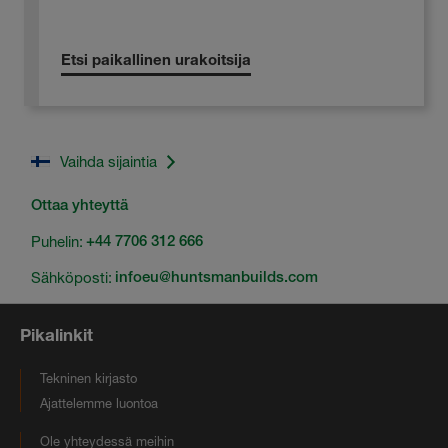
Etsi paikallinen urakoitsija
Vaihda sijaintia
Ottaa yhteyttä
Puhelin:
+44 7706 312 666
Sähköposti:
infoeu@huntsmanbuilds.com
Pikalinkit
Tekninen kirjasto
Ajattelemme luontoa
Ole yhteydessä meihin