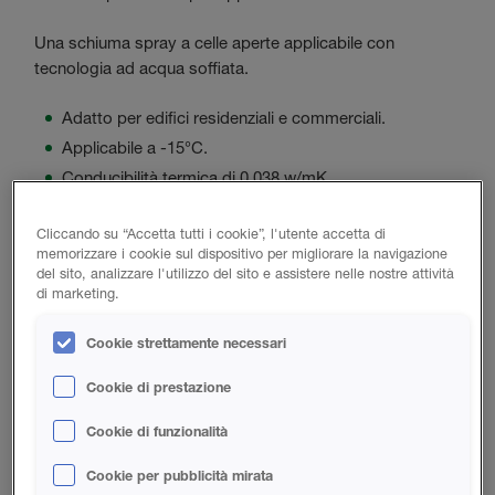
Una schiuma spray a celle aperte applicabile con
tecnologia ad acqua soffiata.
Adatto per edifici residenziali e commerciali.
Applicabile a -15°C.
Conducibilità termica di 0,038 w/mK
Isolamento a tenuta d'aria e permeabile al vapore
Cliccando su “Accetta tutti i cookie”, l'utente accetta di
memorizzare i cookie sul dispositivo per migliorare la navigazione
del sito, analizzare l'utilizzo del sito e assistere nelle nostre attività
di marketing.
Cookie strettamente necessari
H2FOAM LITE E
Cookie di prestazione
Adatto in particolare per applicazioni interne.
Cookie di funzionalità
Schiuma spray a celle aperte progettata per una
migliore conducibilità termica.
Cookie per pubblicità mirata