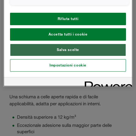
Basso assorbimento di acqua pari a 0,3 kg/m²
100% applicazione con tecnologia ad acqua
Rifiuta tutti
soffiata, nessuna emissione di gas nocivo.
Reazione al fuoco, classe E
Accetta tutti i cookie
Salva scelte
Impostazioni cookie
H2FOAM LITE PLUS
Adatto in particolare per applicazioni in interni.
Una schiuma a celle aperte rapida e di facile
applicabilità, adatta per applicazioni in interni.
Densità superiore a 12 kg/m³
Eccezionale adesione sulla maggior parte delle
superfici