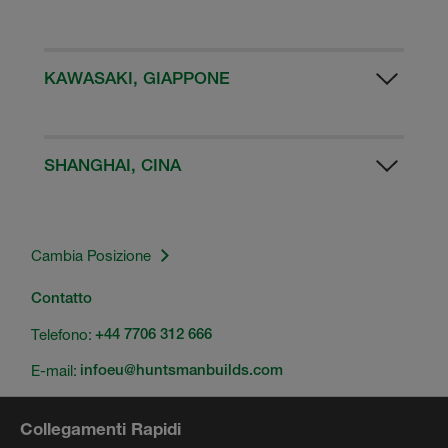
Praga
Druzstevni 2
273 51 Pleteny Ujezd, Repubblica Ceca
KAWASAKI, GIAPPONE
Kawasaki
3-2-1 Sakaso, Takatsu-Ku
Kawasaki City 213-0012
SHANGHAI, CINA
Shanghai
455 Wen Jing road Ming Hang zone
Shanghai, Cina
Cambia Posizione
Contatto
Telefono:
Telefono:
86 21 3357 2888
+44 7706 312 666
E-mail:
infoeu@huntsmanbuilds.com
Collegamenti Rapidi