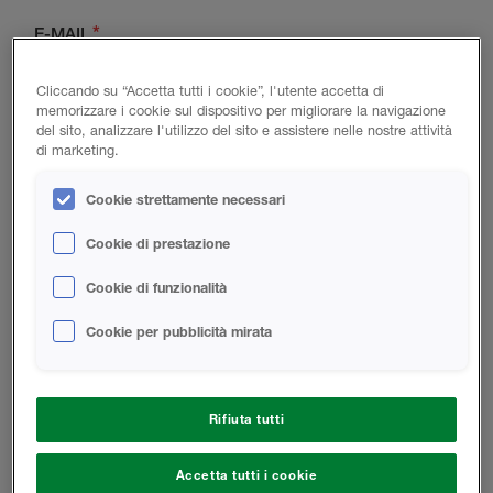
E-MAIL
Cliccando su “Accetta tutti i cookie”, l'utente accetta di
memorizzare i cookie sul dispositivo per migliorare la navigazione
del sito, analizzare l'utilizzo del sito e assistere nelle nostre attività
TELEFONO
di marketing.
Cookie strettamente necessari
CITTÀ
CODICE POSTALE
Cookie di prestazione
Cookie di funzionalità
Cookie per pubblicità mirata
PAESE
È UN NUOVO CLIENTE?
Rifiuta tutti
QUALE DELLE SEGUENTI CATEGORIA LA
RAPPRESENTA MEGLIO?
Accetta tutti i cookie