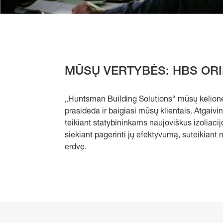
MŪSŲ VERTYBĖS: HBS ORIE
„Huntsman Building Solutions“ mūsų kelionė
prasideda ir baigiasi mūsų klientais. Atgaivin
teikiant statybininkams naujoviškus izoliacij
siekiant pagerinti jų efektyvumą, suteikia
erdvę.