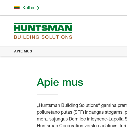
Kalba
APIE MUS
Apie mus
„Huntsman Building Solutions“ gamina pra
poliuretano putas (SPF) ir dangas stogams,
mėn., sujungus Demilec ir Icynene-Lapolla 
Huntsman Corporation verslo padalinys, turi