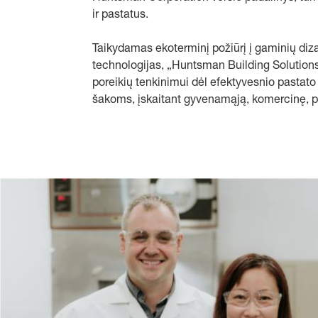
ir pastatus.
Taikydamas ekoterminį požiūrį į gaminių diz
technologijas, „Huntsman Building Solutions
poreikių tenkinimui dėl efektyvesnio pastato
šakoms, įskaitant gyvenamąją, komercinę, pr