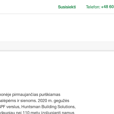
Telefon:
+48 60
Susisiekti
monėje pirmaujančias purškiamas
 palėpėms ir sienoms. 2020 m. gegužės
SPF verslus, Huntsman Building Solutions,
 daugiau nei 110 metų izoliuojantį namus