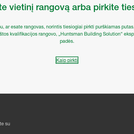
e vietinį rangovą arba pirkite tie
, ar esate rangovas, norintis tiesiogiai pirkti purškiamas putas
kštos kvalifikacijos rangovo, „Huntsman Building Solution“ eksp
padės.
Kaip pirkti
te su