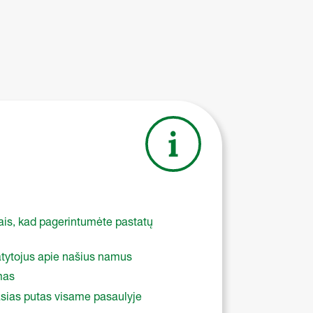
tais, kad pagerintumėte pastatų
tytojus apie našius namus
mas
ąsias putas visame pasaulyje