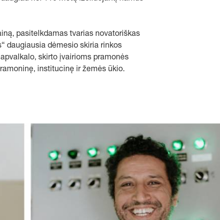
ainą, pasitelkdamas tvarias novatoriškas
“ daugiausia dėmesio skiria rinkos
 apvalkalo, skirto įvairioms pramonės
amoninę, institucinę ir žemės ūkio.