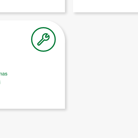
ymas
i