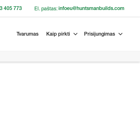
3 405 773
El. paštas:
infoeu@huntsmanbuilds.com
Tvarumas
Kaip pirkti
Prisijungimas