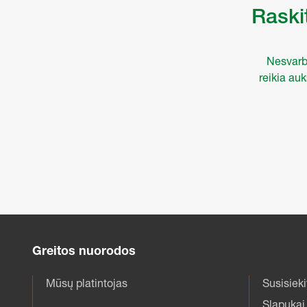
Raskit
Nesvarbu
reikia au
Greitos nuorodos
Mūsų platintojas
Susisieki
Slapukai