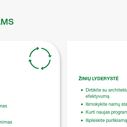
AMS
ŽINIŲ LYDERYSTĖ
Dirbkite su architek
efektyvumą
Išmokykite namų sta
imas
Kurti naujas progra
Išplėskite purškiam
inimas