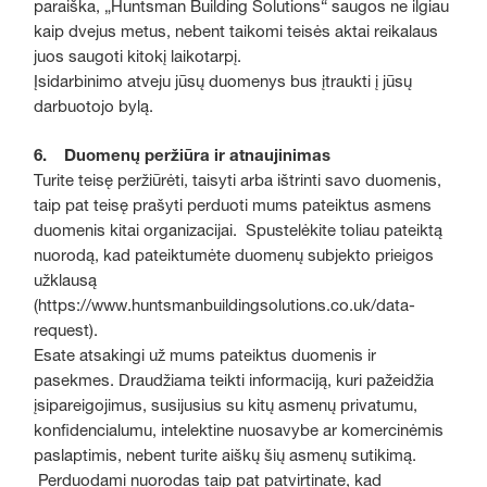
paraiška, „Huntsman Building Solutions“ saugos ne ilgiau
kaip dvejus metus, nebent taikomi teisės aktai reikalaus
juos saugoti kitokį laikotarpį.
Įsidarbinimo atveju jūsų duomenys bus įtraukti į jūsų
darbuotojo bylą.
6. Duomenų peržiūra ir atnaujinimas
Turite teisę peržiūrėti, taisyti arba ištrinti savo duomenis,
taip pat teisę prašyti perduoti mums pateiktus asmens
duomenis kitai organizacijai. Spustelėkite toliau pateiktą
nuorodą, kad pateiktumėte duomenų subjekto prieigos
užklausą
(https://www.huntsmanbuildingsolutions.co.uk/data-
request).
Esate atsakingi už mums pateiktus duomenis ir
pasekmes. Draudžiama teikti informaciją, kuri pažeidžia
įsipareigojimus, susijusius su kitų asmenų privatumu,
konfidencialumu, intelektine nuosavybe ar komercinėmis
paslaptimis, nebent turite aiškų šių asmenų sutikimą.
Perduodami nuorodas taip pat patvirtinate, kad