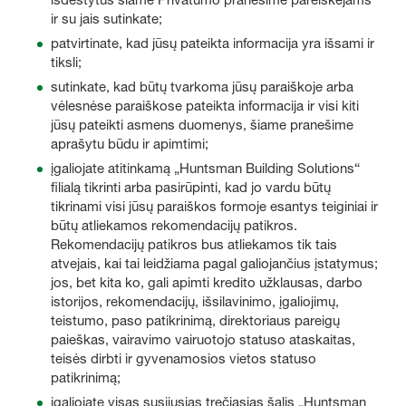
ir su jais sutinkate;
patvirtinate, kad jūsų pateikta informacija yra išsami ir
tiksli;
sutinkate, kad būtų tvarkoma jūsų paraiškoje arba
vėlesnėse paraiškose pateikta informacija ir visi kiti
jūsų pateikti asmens duomenys, šiame pranešime
aprašytu būdu ir apimtimi;
įgaliojate atitinkamą „Huntsman Building Solutions“
filialą tikrinti arba pasirūpinti, kad jo vardu būtų
tikrinami visi jūsų paraiškos formoje esantys teiginiai ir
būtų atliekamos rekomendacijų patikros.
Rekomendacijų patikros bus atliekamos tik tais
atvejais, kai tai leidžiama pagal galiojančius įstatymus;
jos, bet kita ko, gali apimti kredito užklausas, darbo
istorijos, rekomendacijų, išsilavinimo, įgaliojimų,
teistumo, paso patikrinimą, direktoriaus pareigų
paieškas, vairavimo vairuotojo statuso ataskaitas,
teisės dirbti ir gyvenamosios vietos statuso
patikrinimą;
įgaliojate visas susijusias trečiąsias šalis „Huntsman