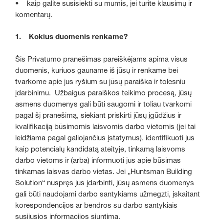
• kaip galite susisiekti su mumis, jei turite klausimų ir
komentarų.
1. Kokius duomenis renkame?
Šis Privatumo pranešimas pareiškėjams apima visus
duomenis, kuriuos gauname iš jūsų ir renkame bei
tvarkome apie jus ryšium su jūsų paraiška ir tolesniu
įdarbinimu. Užbaigus paraiškos teikimo procesą, jūsų
asmens duomenys gali būti saugomi ir toliau tvarkomi
pagal šį pranešimą, siekiant priskirti jūsų įgūdžius ir
kvalifikaciją būsimomis laisvomis darbo vietomis (jei tai
leidžiama pagal galiojančius įstatymus), identifikuoti jus
kaip potencialų kandidatą ateityje, tinkamą laisvoms
darbo vietoms ir (arba) informuoti jus apie būsimas
tinkamas laisvas darbo vietas. Jei „Huntsman Building
Solution“ nuspręs jus įdarbinti, jūsų asmens duomenys
gali būti naudojami darbo santykiams užmegzti, įskaitant
korespondencijos ar bendros su darbo santykiais
susijusios informacijos siuntimą.