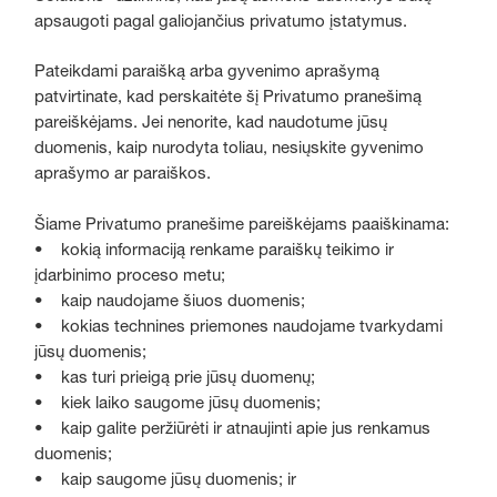
apsaugoti pagal galiojančius privatumo įstatymus.
Pateikdami paraišką arba gyvenimo aprašymą
patvirtinate, kad perskaitėte šį Privatumo pranešimą
pareiškėjams. Jei nenorite, kad naudotume jūsų
duomenis, kaip nurodyta toliau, nesiųskite gyvenimo
aprašymo ar paraiškos.
Šiame Privatumo pranešime pareiškėjams paaiškinama:
• kokią informaciją renkame paraiškų teikimo ir
įdarbinimo proceso metu;
• kaip naudojame šiuos duomenis;
• kokias technines priemones naudojame tvarkydami
jūsų duomenis;
• kas turi prieigą prie jūsų duomenų;
• kiek laiko saugome jūsų duomenis;
• kaip galite peržiūrėti ir atnaujinti apie jus renkamus
duomenis;
• kaip saugome jūsų duomenis; ir