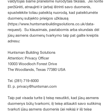
valdytojas šiame pranešime nurodytais tikslais. Jei norite
peržiūrėti, atnaujinti ir (arba) ištrinti savo duomenis,
spustelėkite toliau pateiktą nuorodą, kad pateiktumėte
duomenų subjekto prieigos užklausą
(https://www.huntsmanbuildingsolutions.co.uk/data-
request). Su klausimais, pastabomis arba skundais dėl
jūsų asmens duomenų tvarkymo taip pat galite kreiptis
adresu:
Huntsman Building Solutions
Attention: Privacy Officer
10003 Woodloch Forest Drive
The Woodlands, Texas 77380 USA
Tel. (281) 719-6000
El. p. privacy@huntsman.com
Taip pat visada turite i) teisę nesutikti, kad jūsų asmens
duomenys būtų tvarkomi, ii) teisę atšaukti savo sutikimą
tvarkyti jūsų asmens duomenis (jei reikia) ir iii) teisę