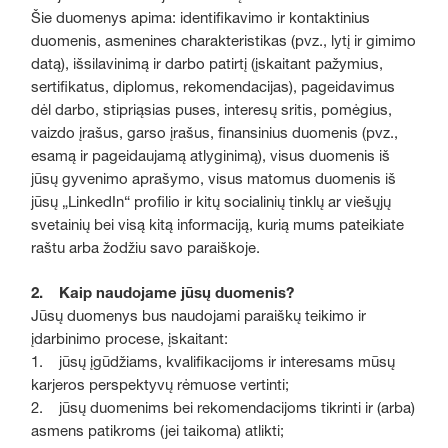
Šie duomenys apima: identifikavimo ir kontaktinius
duomenis, asmenines charakteristikas (pvz., lytį ir gimimo
datą), išsilavinimą ir darbo patirtį (įskaitant pažymius,
sertifikatus, diplomus, rekomendacijas), pageidavimus
dėl darbo, stipriąsias puses, interesų sritis, pomėgius,
vaizdo įrašus, garso įrašus, finansinius duomenis (pvz.,
esamą ir pageidaujamą atlyginimą), visus duomenis iš
jūsų gyvenimo aprašymo, visus matomus duomenis iš
jūsų „LinkedIn“ profilio ir kitų socialinių tinklų ar viešųjų
svetainių bei visą kitą informaciją, kurią mums pateikiate
raštu arba žodžiu savo paraiškoje.
2. Kaip naudojame jūsų duomenis?
Jūsų duomenys bus naudojami paraiškų teikimo ir
įdarbinimo procese, įskaitant:
1. jūsų įgūdžiams, kvalifikacijoms ir interesams mūsų
karjeros perspektyvų rėmuose vertinti;
2. jūsų duomenims bei rekomendacijoms tikrinti ir (arba)
asmens patikroms (jei taikoma) atlikti;