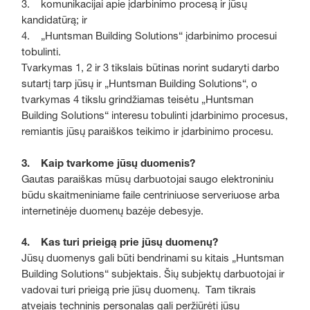
3. komunikacijai apie įdarbinimo procesą ir jūsų
kandidatūrą; ir
4. „Huntsman Building Solutions“ įdarbinimo procesui
tobulinti.
Tvarkymas 1, 2 ir 3 tikslais būtinas norint sudaryti darbo
sutartį tarp jūsų ir „Huntsman Building Solutions“, o
tvarkymas 4 tikslu grindžiamas teisėtu „Huntsman
Building Solutions“ interesu tobulinti įdarbinimo procesus,
remiantis jūsų paraiškos teikimo ir įdarbinimo procesu.
3. Kaip tvarkome jūsų duomenis?
Gautas paraiškas mūsų darbuotojai saugo elektroniniu
būdu skaitmeniniame faile centriniuose serveriuose arba
internetinėje duomenų bazėje debesyje.
4. Kas turi prieigą prie jūsų duomenų?
Jūsų duomenys gali būti bendrinami su kitais „Huntsman
Building Solutions“ subjektais. Šių subjektų darbuotojai ir
vadovai turi prieigą prie jūsų duomenų. Tam tikrais
atvejais techninis personalas gali peržiūrėti jūsų