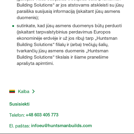
Building Solutions“ ar jos atstovams atskleisti su jūsų
paraiška susijusią informaciją (įskaitant jūsų asmens
duomenis);
sutinkate, kad jūsų asmens duomenys būtų perduoti
(įskaitant tarpvalstybinius perdavimus Europos
ekonominėje erdvėje ir už jos ribų) tarp „Huntsman
Building Solutions“ filialų ir (arba) trečiųjų šalių,
tvarkančių jūsų asmens duomenis „Huntsman
Building Solutions“ tikslais ir šiame pranešime
aprašyta apimtimi.
Kalba
Susisiekti
Telefon:
+48 603 405 773
El. paštas:
infoeu@huntsmanbuilds.com