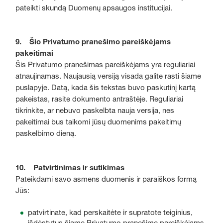
pateikti skundą Duomenų apsaugos institucijai.
9. Šio Privatumo pranešimo pareiškėjams
pakeitimai
Šis Privatumo pranešimas pareiškėjams yra reguliariai
atnaujinamas. Naujausią versiją visada galite rasti šiame
puslapyje. Datą, kada šis tekstas buvo paskutinį kartą
pakeistas, rasite dokumento antraštėje. Reguliariai
tikrinkite, ar nebuvo paskelbta nauja versija, nes
pakeitimai bus taikomi jūsų duomenims pakeitimų
paskelbimo dieną.
10. Patvirtinimas ir sutikimas
Pateikdami savo asmens duomenis ir paraiškos formą
Jūs:
patvirtinate, kad perskaitėte ir supratote teiginius,
išdėstytus šiame Privatumo pranešime pareiškėjams