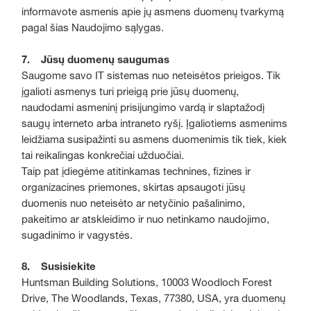
informavote asmenis apie jų asmens duomenų tvarkymą
pagal šias Naudojimo sąlygas.
7. Jūsų duomenų saugumas
Saugome savo IT sistemas nuo neteisėtos prieigos. Tik
įgalioti asmenys turi prieigą prie jūsų duomenų,
naudodami asmeninį prisijungimo vardą ir slaptažodį
saugų interneto arba intraneto ryšį. Įgaliotiems asmenims
leidžiama susipažinti su asmens duomenimis tik tiek, kiek
tai reikalingas konkrečiai užduočiai.
Taip pat įdiegėme atitinkamas technines, fizines ir
organizacines priemones, skirtas apsaugoti jūsų
duomenis nuo neteisėto ar netyčinio pašalinimo,
pakeitimo ar atskleidimo ir nuo netinkamo naudojimo,
sugadinimo ir vagystės.
8. Susisiekite
Huntsman Building Solutions, 10003 Woodloch Forest
Drive, The Woodlands, Texas, 77380, USA, yra duomenų