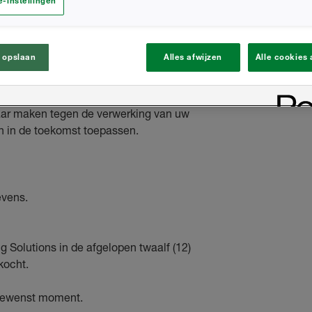
-instellingen
even in het gedeelte 'Contact met ons
Voor zover bepaald door de wetgeving van
tot de persoonsgegevens die we over u
 opslaan
Alles afwijzen
Alle cookies
rigeren, wijzigen of verwijderen door
n aangegeven. Als dit door de wet is
erder aan ons hebt verleend intrekken of
ar maken tegen de verwerking van uw
 in de toekomst toepassen.
evens.
 Solutions in de afgelopen twaalf (12)
kocht.
 gewenst moment.