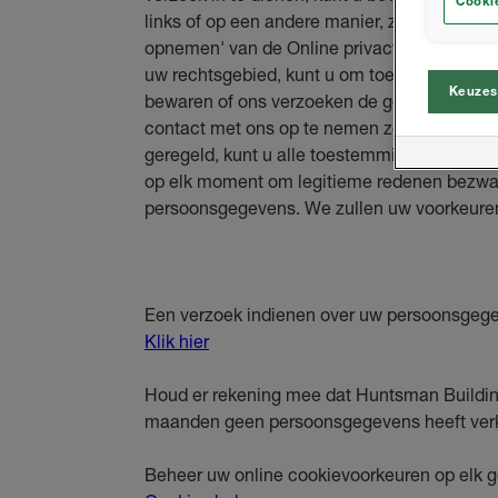
Cookie
links of op een andere manier, zoals aangeg
opnemen' van de Online privacyverklaring. 
uw rechtsgebied, kunt u om toegang vragen 
Keuzes
bewaren of ons verzoeken de gegevens te cor
contact met ons op te nemen zoals hierbove
geregeld, kunt u alle toestemmingen die u e
op elk moment om legitieme redenen bezwa
persoonsgegevens. We zullen uw voorkeuren
Een verzoek indienen over uw persoonsgeg
Klik hier
Houd er rekening mee dat Huntsman Building
maanden geen persoonsgegevens heeft ver
Beheer uw online cookievoorkeuren op elk