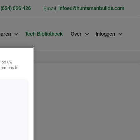
 (624) 826 426
Email:
infoeu@huntsmanbuilds.com
naren
Tech Bibliotheek
Over
Inloggen
s op uw
n om ons te