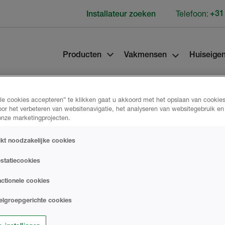
Telefoon:
+31
Installateur zoeken
Producten
Vakmensen
Huiseige
lle cookies accepteren” te klikken gaat u akkoord met het opslaan van cookie
oor het verbeteren van websitenavigatie, het analyseren van websitegebruik e
 onze marketingprojecten.
uzes
ikt noodzakelijke cookies
statiecookies
ctionele cookies
et de persoonsgegevens die we van u
-mailberichten van ons te ontvangen door
elgroepgerichte cookies
m uw voorkeuren bij te werken of een
tact met ons opnemen via de onderstaande