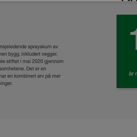
ansjeledende sprayskum av
en bygg, inkludert vegger,
ble stiftet i mai 2020 gjennom
somhetene. Det er en
år 
har en kombinert arv på mer
inger.