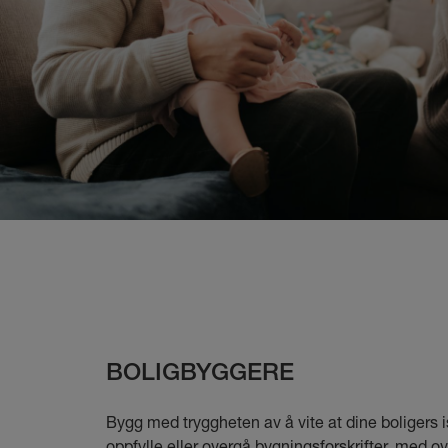
BOLIGBYGGERE
Bygg med tryggheten av å vite at dine boligers is
oppfylle eller overgå bygningsforskrifter, med o