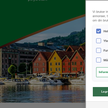
Vi bruker i
annonser, t
om din bruk
He
Yte
Fu
Mål
Inform
Lagr