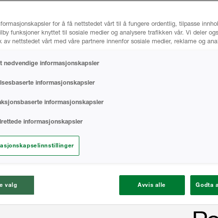
nformasjonskapsler for å få nettstedet vårt til å fungere ordentlig, tilpasse innho
ilby funksjoner knyttet til sosiale medier og analysere trafikken vår. Vi deler o
 av nettstedet vårt med våre partnere innenfor sosiale medier, reklame og ana
lt nødvendige informasjonskapsler
lsesbaserte informasjonskapsler
nksjonsbaserte informasjonskapsler
rettede informasjonskapsler
asjonskapselinnstillinger
e valg
Avvis alle
Godta a