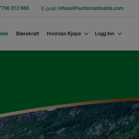
7706 312 666
E-post:
infoeu@huntsmanbuilds.com
otek
Bærekraft
Hvordan Kjøpe
Logg Inn