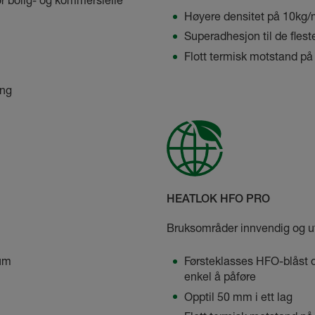
r bolig- og kommersielle
Høyere densitet på 10kg/
Superadhesjon til de fleste
Flott termisk motstand p
ing
HEATLOK HFO PRO
Bruksområder innvendig og u
kum
Førsteklasses HFO-blåst 
enkel å påføre
Opptil 50 mm i ett lag