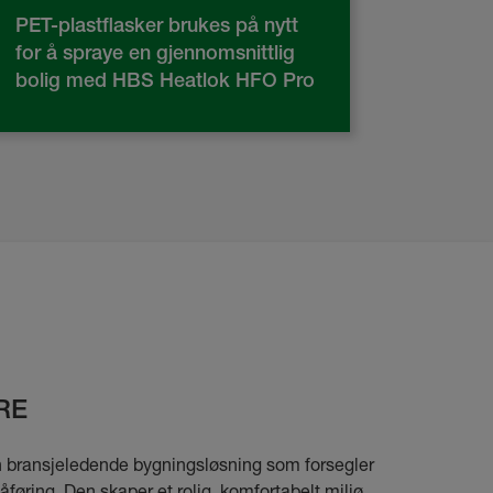
PET-plastflasker brukes på nytt
for å spraye en gjennomsnittlig
bolig med HBS Heatlok HFO Pro
RE
 bransjeledende bygningsløsning som forsegler
påføring. Den skaper et rolig, komfortabelt miljø