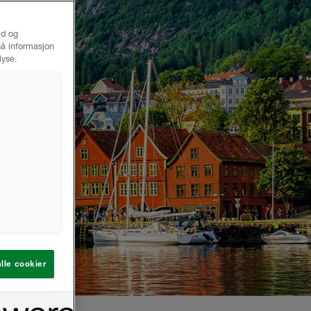
ld og
gså informasjon
lyse.
lle cookier