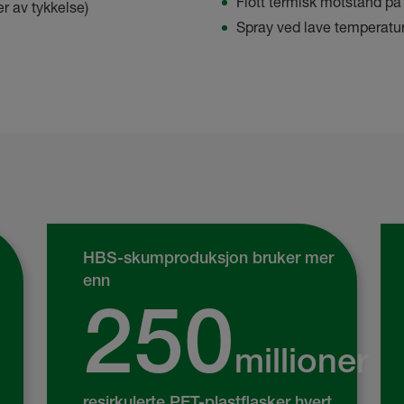
Flott termisk motstand p
r av tykkelse)
Spray ved lave temperature
HBS-skumproduksjon bruker mer
enn
250
millioner
resirkulerte PET-plastflasker hvert