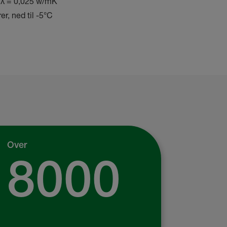
å
λ = 0,025 w/mK
r, ned til -5
°C
Over
8000