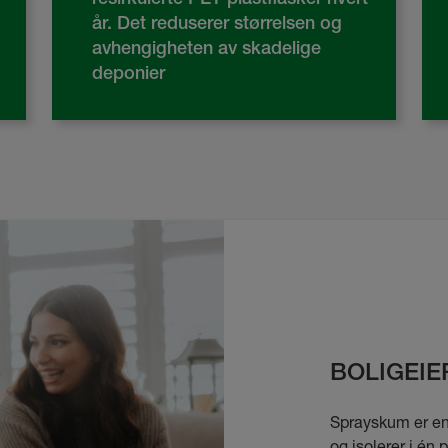
år. Det reduserer størrelsen og
avhengigheten av skadelige
deponier
BOLIGEIE
Sprayskum er en
og isolerer i én 