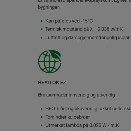
Et vannblåst, åpencelle-sprayskum. Egnet fo
bygninger.
Kan påføres ved -15
°C
Termisk motstand på
λ =
0,038 w/mK
Lufttett og dampgjennomtrengelig isoler
HEATLOK EZ
Bruksområder innvendig og utvendig
HFO-blåst og økovennlig lukket celle-s
Forhindrer kuldebroer
Utmerket lambda på 0,026 W / m.K