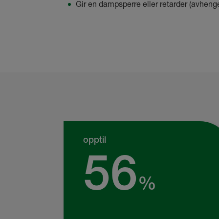
Gir en dampsperre eller retarder (avhenge
opptil
56
%