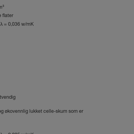
m³
 flater
å
λ =
0,036 w/mK
tvendig
og økovennlig lukket celle-skum som er