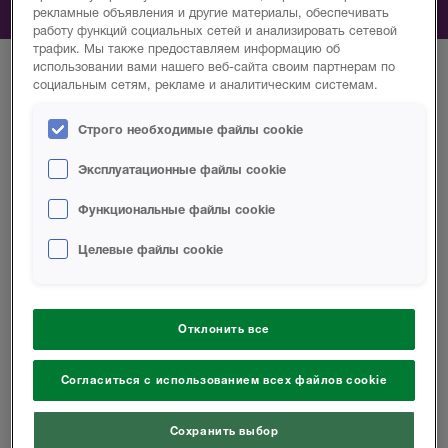
бассейны и фундаменты.
рекламные объявления и другие материалы, обеспечивать
работу функций социальных сетей и анализировать сетевой
трафик. Мы также предоставляем информацию об
использовании вами нашего веб-сайта своим партнерам по
социальным сетям, рекламе и аналитическим системам.
Coatlok (Polyurea)
Строго необходимые файлы cookie
Эксплуатационные файлы cookie
Покрытия Coatlok - это нетоксичные,
Функциональные файлы cookie
быстросохнущие продукты, которые можно
наносить практически на любую форму для
Целевые файлы cookie
создания монолитного защитного барьера. Они
являются отличным решением для таких
оснований, как дерево, бетон, металл,
геотекстиль и пенополиуретан.
Отклонить все
Прочность и гибкость
Согласиться с использованием всех файлов cookie
Идеально подходит для гидроизоляции
бассейнов и стен фундамента
Может применяться при высоких и низких
Сохранить выбор
температурах