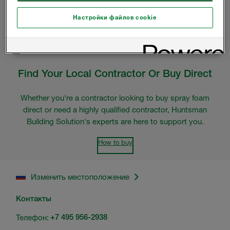
Настройки файлов cookie
информация о продукте
Find Your Local Contractor Or Buy Direct
Whether you're a contractor looking to buy spray foam
direct or need a highly qualified contractor, Huntsman
Building Solution's experts are here to support you.
How to buy
Изменить местоположение
Контакты
Телефон:
+7 495 956-2938