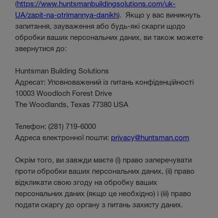
(
https://www.huntsmanbuildingsolutions.com/uk-
UA/zapit-na-otrimannya-danikh
). Якщо у вас виникнуть
запитання, зауваження або будь-які скарги щодо
обробки ваших персональних даних, ви також можете
звернутися до:
Huntsman Building Solutions
Адресат:
Уповноважений і
з питань конфіденційності
10003 Woodloch Forest Drive
The Woodlands, Texas 77380 USA
Телефон: (281) 719-6000
Адреса електронної пошти:
privacy@huntsman.com
Окрім того, ви завжди маєте (i) право заперечувати
проти обробки ваших персональних даних, (ii) право
відкликати свою згоду на обробку ваших
персональних даних (якщо це необхідно) і (iii) право
подати скаргу до органу з питань захисту даних.