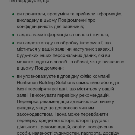
підтверджуєте, що:
ви прочитали, зрозуміли та прийняли інформацію,
викладену в цьому Повідомленні про
конфіденційність для заявників;
надана вами інформація є повною і точною;
ви надаєте згоду на обробку інформації, що
міститься у вашій заяві чи наступних заявах, і
будь-яких інших персональних даних, які ви
можете надати в спосіб і в обсязі, як це визначено
в цьому Повідомленні;
ви уповноважуєте відповідну філію компанії
Huntsman Building Solutions самостійно або від її
імені перевіряти всі дані, що містяться у вашій
заяві, і виконувати перевірку рекомендацій.
Перевірка рекомендацій здійснюється лише у
випадку, якщо це дозволено чинним
законодавством, і вона може передбачати
перевірку кредитної історії, історії трудової
діяльності, рекомендацій, освіти, посвідчення
особи, наявності судимостей, паспорта, досвіду