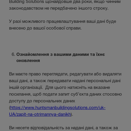
Building Solutions щонайдовше два роки, якщо чинним
законодавством не передбачено іншого строку.
У разі можливого працевлаштування ваші дані буде
внесено до вашої особової справи.
Ознайомлення з вашими даними та їхнє
оновлення
Ви маєте право переглядати, редагувати або видаляти
ваші дані, а також передавати надані персональні дані
іншій організації. Для цього натисніть на вказане
посилання, щоб подати запит суб’єкта даних стосовно
доступу до персональних даних
(
https://www.huntsmanbuildingsolutions.com/uk-
UA/zapit-na-otrimannya-danikh
).
Ви несете відповідальність за надані дані, а також за