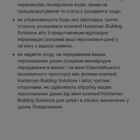
керівництва, посвідчення водія, права на
працевлаштування та статусу резидента тощо;
ви уповноважуєте будь-яку відповідну третю
сторону розкривати компанії Huntsman Building
Solutions або її представникам відповідну
інформацію (зокрема ваші персональні дані) у
зв’язку з вашою заявою;
ви надаєте згоду на передавання ваших
персональних даних (зокрема міжнародне
передавання в межах і за межі Європейського
економічного простору) між філіями компанії
Huntsman Building Solutions і (або) третіми
сторонами, які здійснюють обробку ваших
персональних даних від імені компанії Huntsman
Building Solutions для цілей і в обсязі, визначених у
цьому Повідомленні.