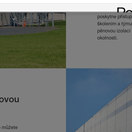
Jsme přední svě
pěny s více než
poskytne přístup
školením a týmu
pěnovou izolací
okolností.
novou
ce můžete