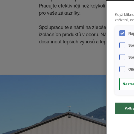
Pracujte efektivněji než kdykoli předtím a o
pro vaše zákazníky.
Když klikn
zařízení, c
Spolupracujte s námi na zlepšení vaší zisko
Na
izolačních produktů v oboru. Náš zkušený
dosáhnout lepších výnosů a lepších služeb p
So
Sou
Cí
Nasta
Volby