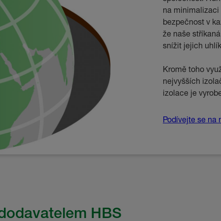
na minimalizaci 
bezpečnost v každ
že naše stříkan
snížit jejich uhl
Kromě toho využ
nejvyšších izola
izolace je vyrob
Podívejte se na n
 dodavatelem HBS