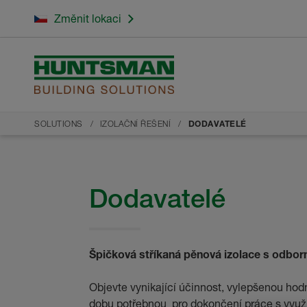
Změnit lokaci
SOLUTIONS
IZOLAČNÍ ŘEŠENÍ
DODAVATELÉ
Dodavatelé
Špičková stříkaná pěnová izolace s odbo
Objevte vynikající účinnost, vylepšenou hodn
dobu potřebnou pro dokončení práce s využi