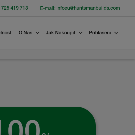
 725 419 713
E-mail:
infoeu@huntsmanbuilds.com
lnost
O Nás
Jak Nakoupit
Přihlášení
100