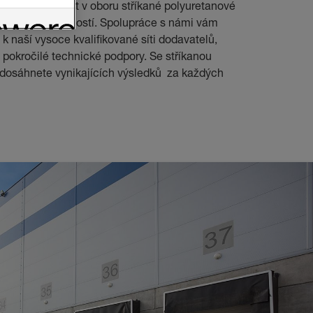
tová společnost v oboru stříkané polyuretanové
 110 lety zkušeností. Spolupráce s námi vám
 k naší vysoce kvalifikované síti dodavatelů,
 pokročilé technické podpory. Se stříkanou
 dosáhnete vynikajících výsledků za každých