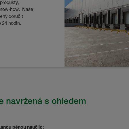
 produkty,
é know-how. Naše
veny doručit
 24 hodin.
ce navržená s ohledem
íkanou pěnou naučilo: