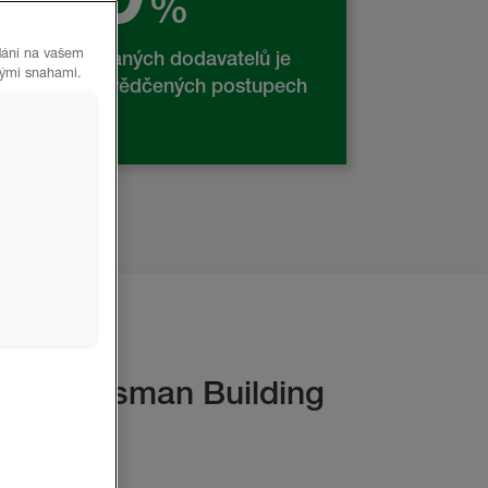
%
ádání na vašem
ich autorizovaných dodavatelů je
vými snahami.
školeno v osvědčených postupech
ikace.
lit Huntsman Building
s?