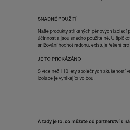
SNADNÉ POUŽITÍ
Naše produkty stříkaných pěnových izolací p
účinnost a jsou snadno použitelné. U špičkov
snižování hodnot radonu, existuje řešení pro
JE TO PROKÁZÁNO
S více než 110 lety společných zkušeností ví
izolace je vynikající volbou.
A tady je to, co můžete od partnerství s n