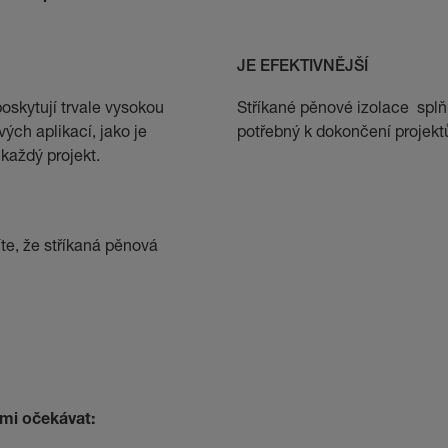
JE EFEKTIVNĚJŠÍ
oskytují trvale vysokou
Stříkané pěnové izolace splňu
ých aplikací, jako je
potřebný k dokončení projektů,
 každý projekt.
te, že stříkaná pěnová
ámi očekávat: