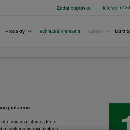
Telefon:
+420
Zadat poptávku
Produkty
Technická Knihovna
Řešení
Udržite
rnou podporou
ota tepelné izolace a kratší
tím stříkané pěnové izolace.