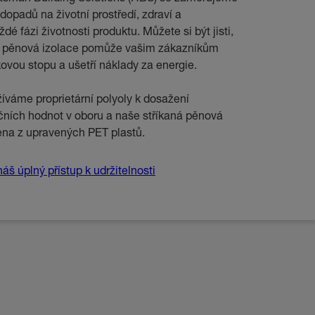
dopadů na životní prostředí, zdraví a
é fázi životnosti produktu. Můžete si být jisti,
á pěnová izolace pomůže vašim zákazníkům
íkovou stopu a ušetří náklady za energie.
íváme proprietární polyoly k dosažení
čních hodnot v oboru a naše stříkaná pěnová
ena z upravených PET plastů.
áš úplný přístup k udržitelnosti