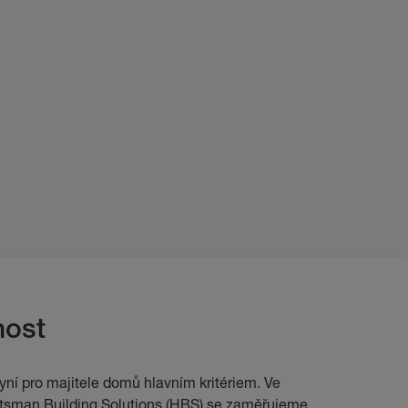
nost
nyní pro majitele domů hlavním kritériem. Ve
tsman Building Solutions (HBS) se zaměřujeme