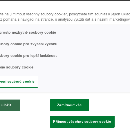
ptimalizujte úsporu energie
ete na „Přijmout všechny soubory cookie“, poskytnete tím souhlas k jejich ukl
naš
ož pomáhá s navigací na stránce, s analýzou využití dat a s našimi marketingo
pro
vosti pomocí nejlepších
apl
prosto nezbytné soubory cookie
 obchodní tým vám pomůže
ro zvýšení vašeho zisku.
ubory cookie pro zvýšení výkonu
bory cookie pro lepší funkčnost
lené soubory cookie
vení souborů cookie
Proč zvo
 uložit
Zamítnout vše
Solution
Přijmout všechny soubory cookie