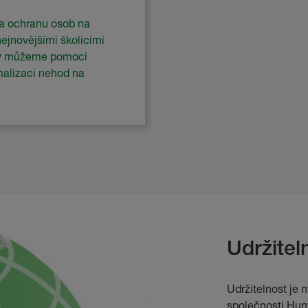
a ochranu osob na
ejnovějšími školicími
ty můžeme pomoci
malizaci nehod na
Udržitel
Udržitelnost je 
společnosti Hun