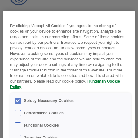
AISLAMIENTO DE CÉLULA ABIERTA
Sólo para aplicación en interiores
By clicking “Accept All Cookies," you agree to the storing of
cookies on your device to enhance site navigation, analyze site
Explore la gama de productos
usage and assist in our marketing efforts. Some of these cookies
can be read by our partners. Because we respect your right to
privacy, you can choose not to allow some types of cookies.
However, blocking some types of cookies may impact your
experience of the site and the services we are able to offer. You
may adjust your cookie settings at any time by navigating to the
"Manage Cookies" button in the footer of this website. For more
information on which data is collected and how it is shared with
OTRAS SOLUCIONES DE ESPUMA
our partners, please read our cookie policy.
Huntsman Cookie
Soluciones Alternativas de Espuma en Spray
Policy
Strictly Necessary Cookies
Explore la gama de productos
Performance Cookies
Functional Cookies
Targeting Cookies