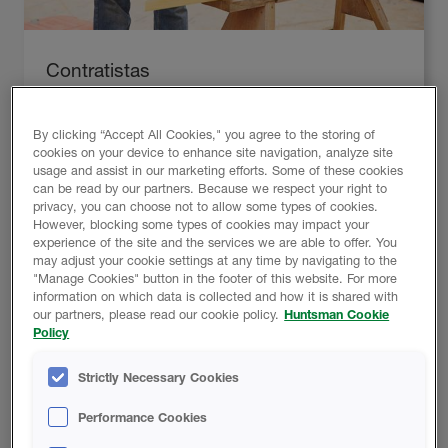
Contratistas
Descubra un desempeño superior, un valor R
mejorado y tiempos de terminación de trabajo más
By clicking “Accept All Cookies," you agree to the storing of
cookies on your device to enhance site navigation, analyze site
cortos con el aislamiento de espuma en spray.
usage and assist in our marketing efforts. Some of these cookies
can be read by our partners. Because we respect your right to
privacy, you can choose not to allow some types of cookies.
Saber más
However, blocking some types of cookies may impact your
experience of the site and the services we are able to offer. You
may adjust your cookie settings at any time by navigating to the
"Manage Cookies" button in the footer of this website. For more
information on which data is collected and how it is shared with
our partners, please read our cookie policy.
Huntsman Cookie
Policy
Strictly Necessary Cookies
Performance Cookies