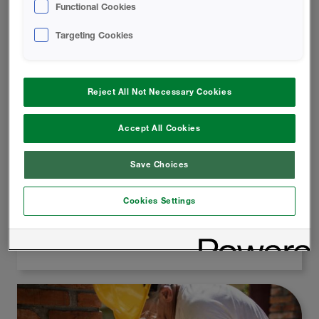
Functional Cookies
Targeting Cookies
Reject All Not Necessary Cookies
Arquitectos
Accept All Cookies
El sellado de aire con aislamiento es la solución ideal
para los arquitectos que desean diseñar
Save Choices
creativamente sin comprometer la integridad
estructural del edificio ni la del medio ambiente.
Cookies Settings
Saber más