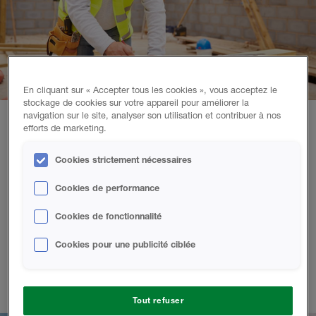
En cliquant sur « Accepter tous les cookies », vous acceptez le
stockage de cookies sur votre appareil pour améliorer la
navigation sur le site, analyser son utilisation et contribuer à nos
efforts de marketing.
Pourquoi choisir Huntsman Solutions
Bâtiments ?
Cookies strictement nécessaires
Cookies de performance
Nous sommes un leader mondial de la mousse de
polyuréthane giclée, avec plus de 110 ans d'expérience
Cookies de fonctionnalité
combinée. Travailler avec nous vous donne accès à notre
réseau d'entrepreneurs en isolation hautement qualifiés, à
Cookies pour une publicité ciblée
nos formations et à notre service technique. Vous pouvez
donc obtenir d'excellents résultats avec la mousse giclée en
moins de temps.
Tout refuser