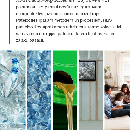
Huntsman Building Solutions
(HBS) pārvērš PET
plastmasu, ko parasti nosūta uz izgāztuvēm,
energoefektīvā, izsmidzināmā putu izolācijā.
Pateicoties īpašām metodēm un procesiem, HBS
pārveido šos aprokamos atkritumus termoizolācijā, lai
samazinātu enerģijas patēriņu, tā veidojot tīrāku un
zaļāku pasauli.