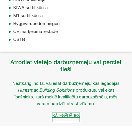
KIWA sertifikācija
M1 sertifikācija
Byggvarubedömningen
CE marķējuma iestāde
CSTB
Atrodiet vietējo darbuzņēmēju vai pērciet
tieši
Neatkarīgi no tā, vai esat darbuzņēmējs, kas iegādājas
Huntsman Building Solutions
produktus, vai ēkas
īpašnieks, kurš meklē kvalificētu darbuzņēmēju, mēs
varam palīdzēt atrast vēlamo.
KĀ IEGĀDĀTIES