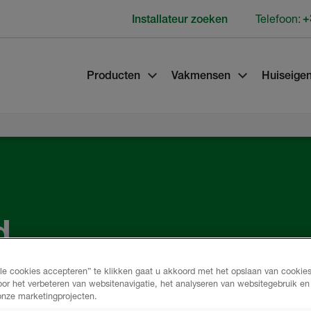
Telefoon:
+
Installateur zoeken
Producten
Vakmensen
Huiseige
d
lle cookies accepteren” te klikken gaat u akkoord met het opslaan van cookie
oor het verbeteren van websitenavigatie, het analyseren van websitegebruik e
 onze marketingprojecten.