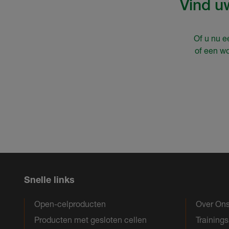
Vind u
Of u nu e
of een w
Snelle links
Open-celproducten
Over On
Producten met gesloten cellen
Training