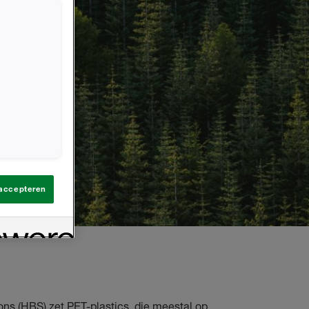
 accepteren
ns (HBS) zet PET-plastics, die meestal op