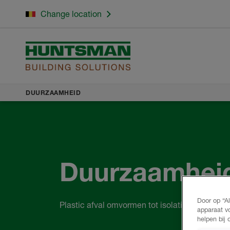
Change location
DUURZAAMHEID
Duurzaamhei
Door op “A
Plastic afval omvormen tot isolatiemateriaal
apparaat v
helpen bij