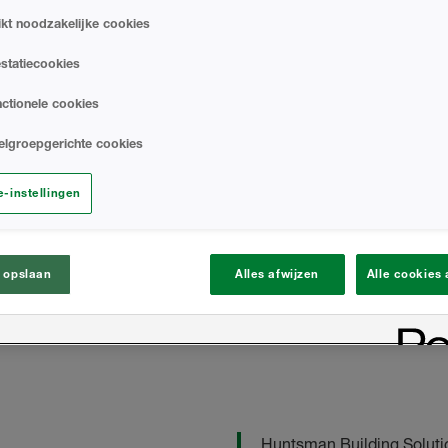
ikt noodzakelijke cookies
statiecookies
ctionele cookies
elgroepgerichte cookies
-instellingen
 opslaan
Alles afwijzen
Alle cookies
Huntsman Building Solutio