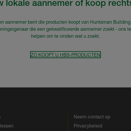
w lokale aannemer of koop recht
en aannemer bent die producten koopt van Huntsman Building
oningeigenaar die een gekwalificeerde aannemer zoekt - ons t
helpen om te vinden wat u zoekt.
ZO KOOPT U HBS-PRODUCTEN
s
Neem contact op
slessen
Privacybeleid