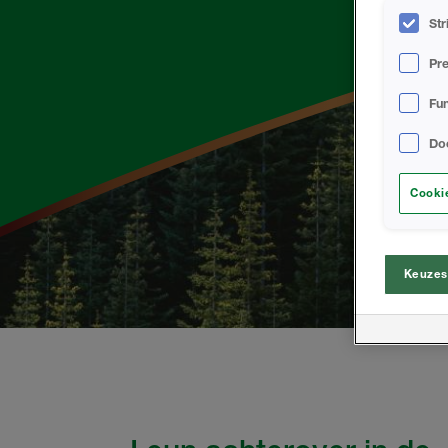
Str
Pre
Fun
Do
Cookie
Keuzes