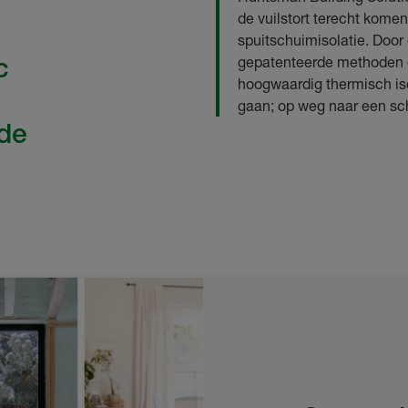
de vuilstort terecht komen
spuitschuimisolatie. Door
c
gepatenteerde methoden 
hoogwaardig thermisch iso
gaan; op weg naar een sc
 de