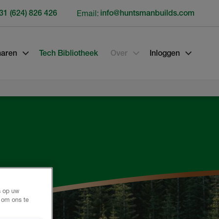
31 (624) 826 426
Email:
info@huntsmanbuilds.com
naren
Tech Bibliotheek
Over
Inloggen
s op uw
n om ons te