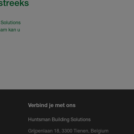
streeks
 Solutions
eam kan u
Verbind je met ons
Huntsman Building Solutions
Grijpenlaan 18, 3300 Tienen, Belgium