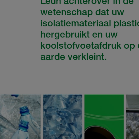
Leun achterover in de
wetenschap dat uw
isolatiemateriaal plasti
hergebruikt en uw
koolstofvoetafdruk op
aarde verkleint.