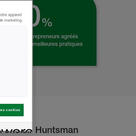
100
otre appareil
%
 de marketing.
% de nos entrepreneurs agréés
t formés aux meilleures pratiques
stallation.
 les cookies
i choisir Huntsman