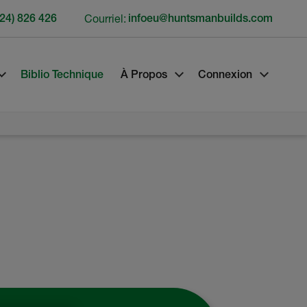
24) 826 426
Courriel:
infoeu@huntsmanbuilds.com
Biblio Technique
À Propos
Connexion