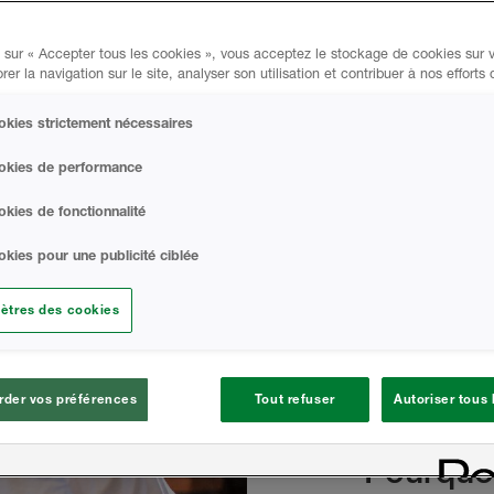
valeurs d'isolation thermique
travaux plus court grâce à
 sur « Accepter tous les cookies », vous acceptez le stockage de cookies sur v
plus efficacement que jamais
rer la navigation sur le site, analyser son utilisation et contribuer à nos efforts
pour vos clients.
kies strictement nécessaires
100
ntabilité grâce aux produits
son
okies de performance
équipe commerciale
d'in
rendements et à améliorer
kies de fonctionnalité
tre votre chiffre d'affaires.
kies pour une publicité ciblée
ètres des cookies
der vos préférences
Tout refuser
Autoriser tous
Pourquo