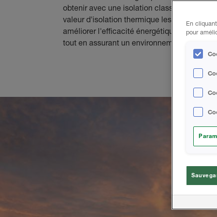
obtenir avec une isolation classique.
Huntsm
valeur d'isolation thermique les plus élevées
En cliquant
améliorer l'efficacité énergétique des bâtim
pour amélio
tout en assurant un environnement de vie pl
Coo
Co
Coo
Coo
Param
Sauvegar