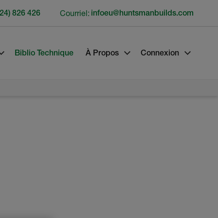
24) 826 426
Courriel:
infoeu@huntsmanbuilds.com
Biblio Technique
À Propos
Connexion