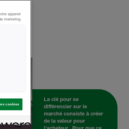
otre appareil
 de marketing.
La clé pour se
 les cookies
différencier sur le
marché consiste à créer
de la valeur pour
l'acheteur. Pour que ce