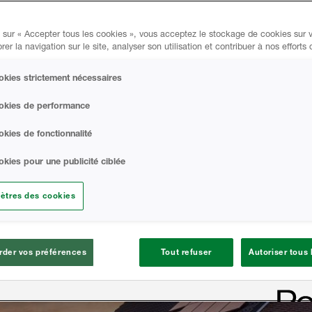
an Building Solutions offre
 du secteur pour aider à
 sur « Accepter tous les cookies », vous acceptez le stockage de cookies sur v
ents et accroître la demande
rer la navigation sur le site, analyser son utilisation et contribuer à nos efforts
us confortable.
kies strictement nécessaires
okies de performance
kies de fonctionnalité
kies pour une publicité ciblée
ètres des cookies
der vos préférences
Tout refuser
Autoriser tous