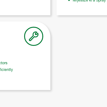
ctors
iciently