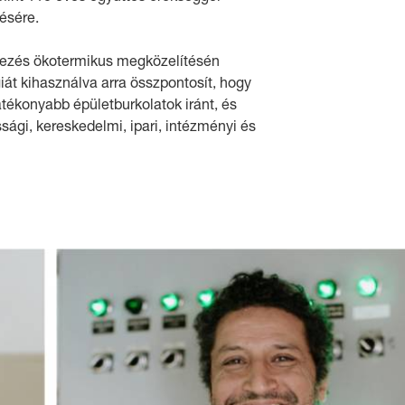
ésére.
vezés ökotermikus megközelítésén
giát kihasználva arra összpontosít, hogy
tékonyabb épületburkolatok iránt, és
ssági, kereskedelmi, ipari, intézményi és