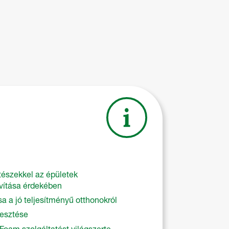
észekkel az épületek
vítása érdekében
a a jó teljesítményű otthonokról
lesztése
 Foam szolgáltatást világszerte