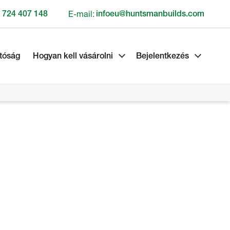
 724 407 148
E-mail:
infoeu@huntsmanbuilds.com
tóság
Hogyan kell vásárolni
Bejelentkezés