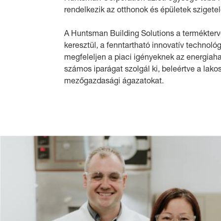
rendelkezik az otthonok és épületek szigetel
A Huntsman Building Solutions a termékter
keresztül, a fenntartható innovatív technoló
megfeleljen a piaci igényeknek az energiaha
számos iparágat szolgál ki, beleértve a lako
mezőgazdasági ágazatokat.