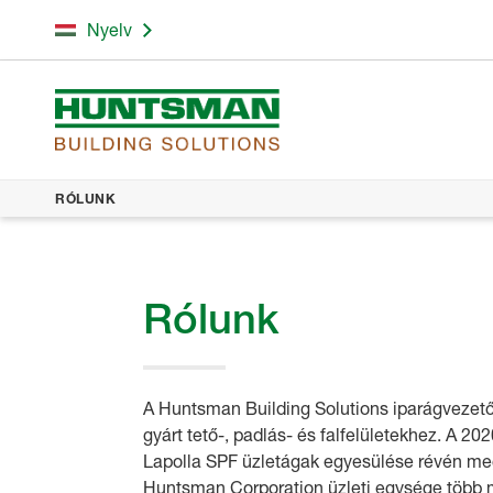
Nyelv
RÓLUNK
Rólunk
A Huntsman Building Solutions iparágvezető
gyárt tető-, padlás- és falfelületekhez. A 
Lapolla SPF üzletágak egyesülése révén meg
Huntsman Corporation üzleti egysége több 