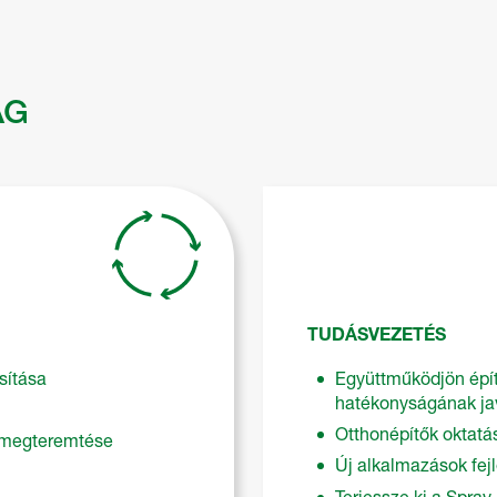
ÁG
TUDÁSVEZETÉS
sítása
Együttműködjön épít
hatékonyságának ja
Otthonépítők oktatás
 megteremtése
Új alkalmazások fej
Terjessze ki a Spray