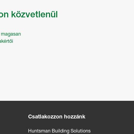
on közvetlenül
ár magasan
kértői
Csatlakozzon hozzánk
Huntsman Building Solutions