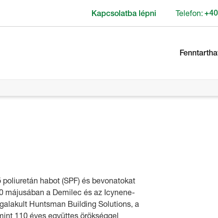
Telefon:
+40
Kapcsolatba lépni
Fenntartha
 poliuretán habot (SPF) és bevonatokat
2020 májusában a Demilec és az Icynene-
alakult Huntsman Building Solutions, a
mint 110 éves együttes örökséggel