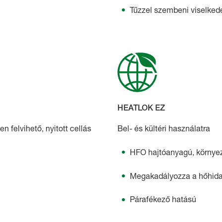
Tűzzel szembeni viselkedé
HEATLOK EZ
n felvihető, nyitott cellás
Bel- és kültéri használatra
HFO hajtóanyagú, környez
Megakadályozza a hőhidak
Párafékező hatású