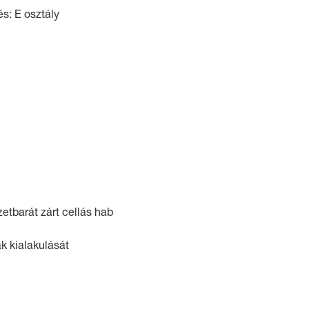
s: E osztály
etbarát zárt cellás hab
 kialakulását