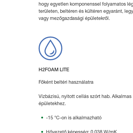
hogy egyetlen komponenssel folyamatos lég
területen, beltéren és kültéren egyaránt, le
vagy mezőgazdasági épületekről.
H2FOAM LITE
Főként beltéri használatra
Vízbázisú, nyitott cellás szórt hab. Alkalma
épületekhez.
-15 °C-on is alkalmazható
Hővezető képesség: 0,038 W/mK