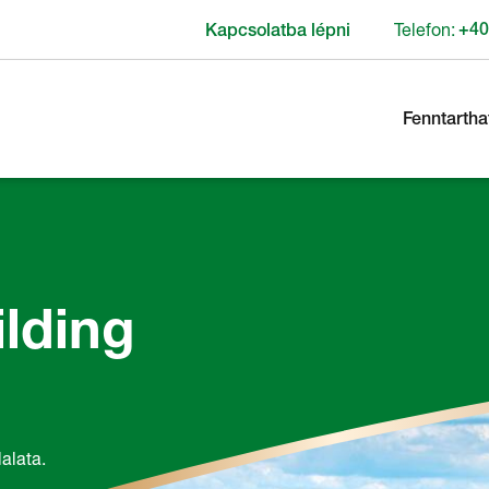
Telefon:
+40
Kapcsolatba lépni
Fenntartha
lding
lalata.