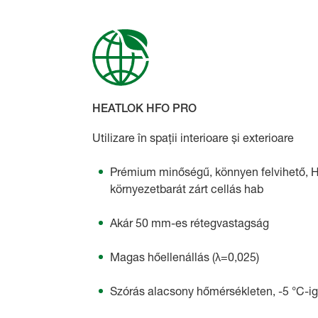
HEATLOK HFO PRO
Utilizare în spații interioare și exterioare
Prémium minőségű, könnyen felvihető, 
környezetbarát zárt cellás hab
Akár 50 mm-es rétegvastagság
Magas hőellenállás (λ=0,025)
Szórás alacsony hőmérsékleten, -5 °C-ig