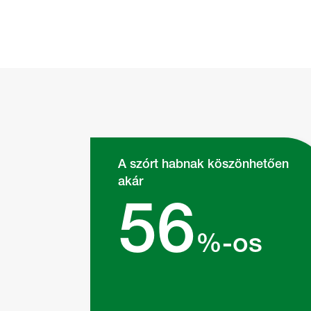
A szórt habnak köszönhetően
akár
56
%-os