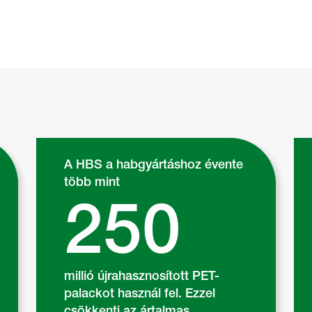
A HBS a habgyártáshoz évente
több mint
250
millió újrahasznosított PET-
palackot használ fel. Ezzel
csökkenti az ártalmas