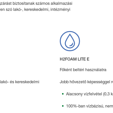
zárást biztosítanak számos alkalmazási
gyen szó lakó-, kereskedelmi, intézményi
H2FOAM LITE E
Főként beltéri használatra
s lakó- és kereskedelmi
Jobb hővezető képességgel re
Alacsony vízfelvétel (0,3 
100%-ban vízbázisú, nem 