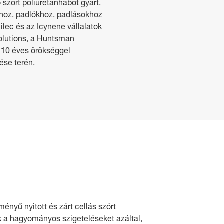
szórt poliuretánhabot gyárt,
khoz, padlókhoz, padlásokhoz
lec és az Icynene vállalatok
Solutions, a Huntsman
 110 éves örökséggel
ése terén.
ényű nyitott és zárt cellás szórt
k a hagyományos szigeteléseket azáltal,