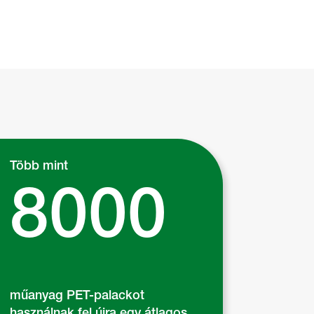
Több mint
8000
műanyag PET-palackot
használnak fel újra egy átlagos