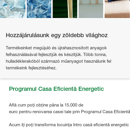
Hozzájárulásunk egy zöldebb világhoz
Termékeinket megújuló és újrahasznosított anyagok
felhasználásával fejlesztjük és készítjük. Több tonna,
hulladéklerakóból származó műanyagot használunk fel
termékeink fejlesztéséhez.
Programul Casa Eficientă Energetic
Află cum poți obține pâna la 15.000 de
euro pentru renovarea casei tale prin Programul Casa Eficientă 
Acum iți poți transforma locuința întro casă eficientă energeti