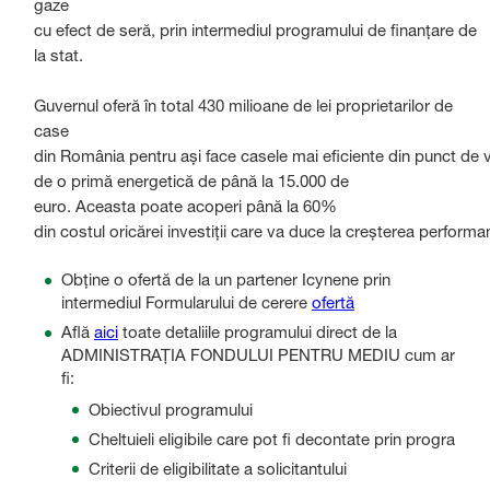
gaze
cu efect de seră, prin intermediul programului de finanțare de
la stat.
Guvernul oferă în total 430 milioane de lei proprietarilor de
case
din România pentru ași face casele mai eficiente din punct de v
de o primă energetică de până la 15.000 de
euro. Aceasta poate acoperi până la 60%
din costul oricărei investiții care va duce la creșterea performa
Obține o ofertă de la un partener Icynene prin
intermediul Formularului de cerere
ofertă
Află
aici
toate detaliile programului direct de la
ADMINISTRAȚIA FONDULUI PENTRU MEDIU cum ar
fi:
Obiectivul programului
Cheltuieli eligibile care pot fi decontate prin progra
Criterii de eligibilitate a solicitantului