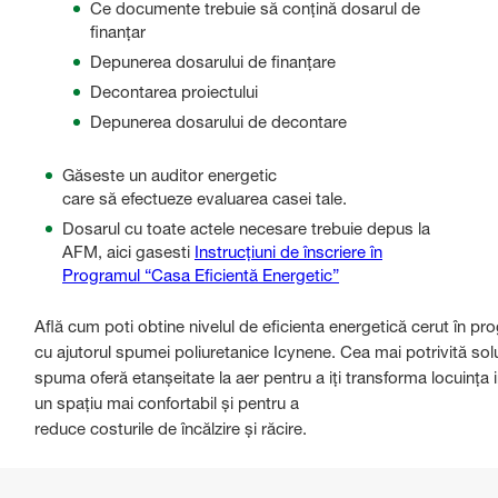
Ce documente trebuie să conțină dosarul de
finanțar
Depunerea dosarului de finanțare
Decontarea proiectului
Depunerea dosarului de decontare
Găseste un auditor energetic
care să efectueze evaluarea casei tale.
Dosarul cu toate actele necesare trebuie depus la
AFM, aici gasesti
Instrucțiuni de înscriere în
Programul “Casa Eficientă Energetic”
Află cum poti obtine nivelul de eficienta energetică cerut în p
cu ajutorul spumei poliuretanice Icynene. Cea mai potrivită solu
spuma oferă etanșeitate la aer pentru a iți transforma locuința i
un spațiu mai confortabil și pentru a
reduce costurile de încălzire și răcire.