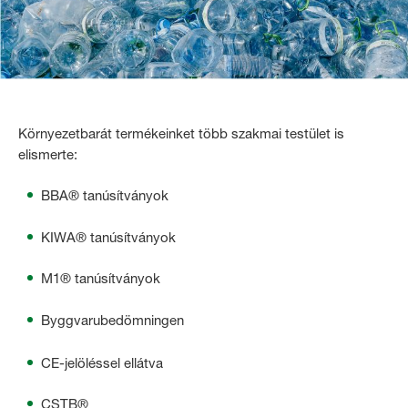
Környezetbarát termékeinket több szakmai testület is
elismerte:
BBA
®
tanúsítványok
KIWA
® tanúsítványok
M1
® tanúsítványok
Byggvarubedömningen
CE-jelöléssel ellátva
CSTB
®