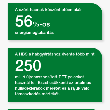
A szórt habnak köszönhetően akár
56
%-os
energiamegtakarítás
A HBS a habgyártáshoz évente több mint
250
millió újrahasznosított PET-palackot
használ fel. Ezzel csökkenti az ártalmas
hulladéklerakók méretét és a rájuk való
támaszkodás mértékét.