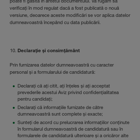
poate fi găsită în antetul documentului. Vă rugăm să
verificați în mod regulat dacă a fost publicată o nouă
versiune, deoarece aceste modificări se vor aplica datelor
dumneavoastră începând cu data publicării.
Declarație și consimțământ
Prin furnizarea datelor dumneavoastră cu caracter
personal și a formularului de candidatură:
Declarați că ați citit, ați înțeles și ați acceptat
prevederile acestui Aviz privind confidențialitatea
pentru candidați;
Declarați că informațiile furnizate de către
dumneavoastră sunt complete și exacte;
Sunteți de acord cu prelucrarea informațiilor conținute
în formularul dumneavoastră de candidatură sau în
formularele de candidatură ulterioare și a oricăror alte