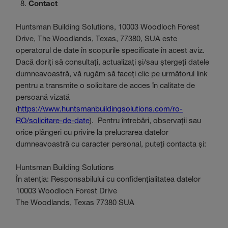
Contact
Huntsman Building Solutions, 10003 Woodloch Forest
Drive, The Woodlands, Texas, 77380, SUA este
operatorul de date în scopurile specificate în acest aviz.
Dacă doriți să consultați, actualizați și/sau ștergeți datele
dumneavoastră, vă rugăm să faceți clic pe următorul link
pentru a transmite o solicitare de acces în calitate de
persoană vizată
(
https://www.huntsmanbuildingsolutions.com/ro-
RO/solicitare-de-date
). Pentru întrebări, observații sau
orice plângeri cu privire la prelucrarea datelor
dumneavoastră cu caracter personal, puteți contacta și:
Huntsman Building Solutions
În atenția: Responsabilului cu confidențialitatea datelor
10003 Woodloch Forest Drive
The Woodlands, Texas 77380 SUA