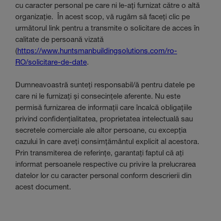
cu caracter personal pe care ni le-ați furnizat către o altă
organizație. În acest scop, vă rugăm să faceți clic pe
următorul link pentru a transmite o solicitare de acces în
calitate de persoană vizată
(
https://www.huntsmanbuildingsolutions.com/ro-
RO/solicitare-de-date
.
Dumneavoastră sunteți responsabil/ă pentru datele pe
care ni le furnizați și consecințele aferente. Nu este
permisă furnizarea de informații care încalcă obligațiile
privind confidențialitatea, proprietatea intelectuală sau
secretele comerciale ale altor persoane, cu excepția
cazului în care aveți consimțământul explicit al acestora.
Prin transmiterea de referințe, garantați faptul că ați
informat persoanele respective cu privire la prelucrarea
datelor lor cu caracter personal conform descrierii din
acest document.