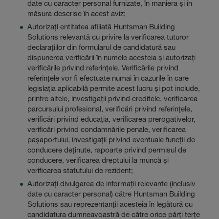
date cu caracter personal furnizate, în maniera și în
măsura descrise în acest aviz;
Autorizați entitatea afiliată Huntsman Building
Solutions relevantă cu privire la verificarea tuturor
declarațiilor din formularul de candidatură sau
dispunerea verificării în numele acesteia și autorizați
verificările privind referințele. Verificările privind
referințele vor fi efectuate numai în cazurile în care
legislația aplicabilă permite acest lucru și pot include,
printre altele, investigații privind creditele, verificarea
parcursului profesional, verificări privind referințele,
verificări privind educația, verificarea prerogativelor,
verificări privind condamnările penale, verificarea
pașaportului, investigații privind eventuale funcții de
conducere deținute, rapoarte privind permisul de
conducere, verificarea dreptului la muncă și
verificarea statutului de rezident;
Autorizați divulgarea de informații relevante (inclusiv
date cu caracter personal) către Huntsman Building
Solutions sau reprezentanții acesteia în legătură cu
candidatura dumneavoastră de către orice părți terțe