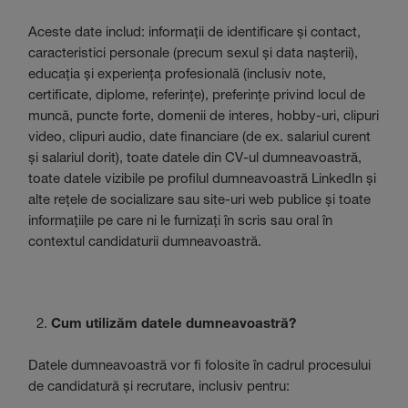
Aceste date includ: informații de identificare și contact,
caracteristici personale (precum sexul și data nașterii),
educația și experiența profesională (inclusiv note,
certificate, diplome, referințe), preferințe privind locul de
muncă, puncte forte, domenii de interes, hobby-uri, clipuri
video, clipuri audio, date financiare (de ex. salariul curent
și salariul dorit), toate datele din CV-ul dumneavoastră,
toate datele vizibile pe profilul dumneavoastră LinkedIn și
alte rețele de socializare sau site-uri web publice și toate
informațiile pe care ni le furnizați în scris sau oral în
contextul candidaturii dumneavoastră.
Cum utilizăm datele dumneavoastră?
Datele dumneavoastră vor fi folosite în cadrul procesului
de candidatură și recrutare, inclusiv pentru: