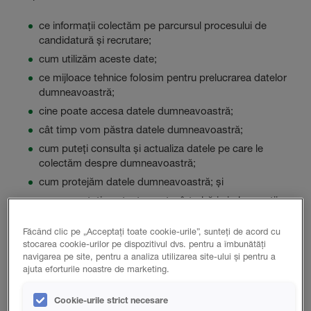
ce informații colectăm pe parcursul procesului de
candidatură și recrutare;
cum utilizăm aceste date;
ce mijloace tehnice folosim pentru prelucrarea datelor
dumneavoastră;
cine poate accesa datele dumneavoastră;
cât timp vom păstra datele dumneavoastră;
cum puteți consulta și actualiza datele pe care le
colectăm despre dumneavoastră;
cum protejăm datele dumneavoastră; și
cum ne puteți contacta pentru întrebări și observații.
Făcând clic pe „Acceptați toate cookie-urile”, sunteți de acord cu
stocarea cookie-urilor pe dispozitivul dvs. pentru a îmbunătăți
navigarea pe site, pentru a analiza utilizarea site-ului și pentru a
Ce date colectăm?
ajuta eforturile noastre de marketing.
Cookie-urile strict necesare