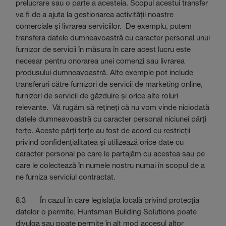
prelucrare sau o parte a acesteia. Scopul acestui transfer
va fi de a ajuta la gestionarea activității noastre
comerciale și livrarea serviciilor. De exemplu, putem
transfera datele dumneavoastră cu caracter personal unui
furnizor de servicii în măsura în care acest lucru este
necesar pentru onorarea unei comenzi sau livrarea
produsului dumneavoastră. Alte exemple pot include
transferuri către furnizori de servicii de marketing online,
furnizori de servicii de găzduire și orice alte roluri
relevante. Vă rugăm să rețineți că nu vom vinde niciodată
datele dumneavoastră cu caracter personal niciunei părți
terțe. Aceste părți terțe au fost de acord cu restricții
privind confidențialitatea și utilizează orice date cu
caracter personal pe care le partajăm cu acestea sau pe
care le colectează în numele nostru numai în scopul de a
ne furniza serviciul contractat.
8.3 În cazul în care legislația locală privind protecția
datelor o permite, Huntsman Building Solutions poate
divulga sau poate permite în alt mod accesul altor