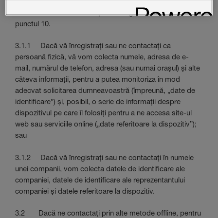
web). Explicăm mai multe despre modul în care utilizăm
modulele noastre cookie și tehnologiile de urmărire la
punctul 10.
3.1.1 Dacă vă înregistrați sau ne contactați ca
persoană fizică, vă vom colecta numele, adresa de e-
mail, numărul de telefon, adresa (sau numai orașul) și alte
câteva informații, pentru a putea monitoriza în mod
adecvat solicitarea dumneavoastră (împreună, „date de
identificare”) și, posibil, o serie de informații despre
dispozitivul pe care îl folosiți pentru a ne accesa site-ul
web sau serviciile online („date referitoare la dispozitiv”);
sau
3.1.2 Dacă vă înregistrați sau ne contactați în numele
unei companii, vom colecta datele de identificare ale
companiei, datele de identificare ale reprezentantului
companiei și datele referitoare la dispozitiv.
3.2 Dacă ne contactați prin alte metode offline, pentru