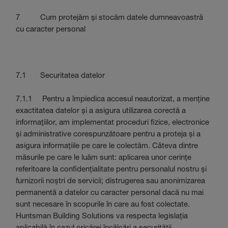
7 Cum protejăm și stocăm datele dumneavoastră
cu caracter personal
7.1 Securitatea datelor
7.1.1 Pentru a împiedica accesul neautorizat, a menține
exactitatea datelor și a asigura utilizarea corectă a
informațiilor, am implementat proceduri fizice, electronice
și administrative corespunzătoare pentru a proteja și a
asigura informațiile pe care le colectăm. Câteva dintre
măsurile pe care le luăm sunt: aplicarea unor cerințe
referitoare la confidențialitate pentru personalul nostru și
furnizorii noștri de servicii; distrugerea sau anonimizarea
permanentă a datelor cu caracter personal dacă nu mai
sunt necesare în scopurile în care au fost colectate.
Huntsman Building Solutions va respecta legislația
aplicabilă în cazul oricărei încălcări a securității,