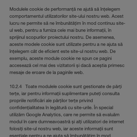
Modulele cookie de performanță ne ajută să înțelegem
comportamentul utilizatorilor site-ului nostru web. Acest
lucru ne permite să ne îmbunătățim în mod continuu site-
ul web, pentru a furniza cele mai bune informații, în
sprijinul scopurilor proiectului nostru. De asemenea,
aceste modele cookie sunt utilizate pentru a ne ajuta să
înțelegem cât de eficient este site-ul nostru web. De
exemplu, aceste module cookie ne spun ce pagini
accesează cel mai des vizitatorii și dacă aceștia primesc
mesaje de eroare de la paginile web.
10.2.4 Toate modulele cookie sunt gestionate de părți
terțe, iar pentru informații suplimentare puteți consulta
propriile notificări ale părților terțe privind
confidențialitatea în legătură cu site-urile. În special
utilizăm Google Analytics, care ne permite să evaluăm
modul în care dumneavoastră și alți utilizatori de internet
folosiți site-ul nostru web, iar aceste informații sunt
esențiale pentru a ne ajuta să îmbunătățim în mod