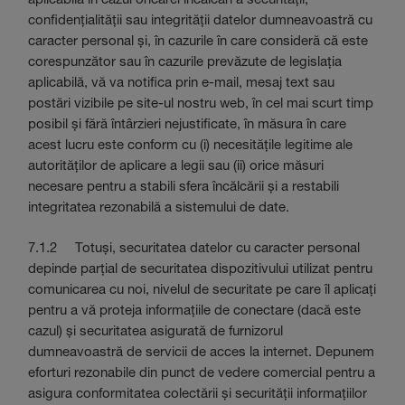
confidențialității sau integrității datelor dumneavoastră cu
caracter personal și, în cazurile în care consideră că este
corespunzător sau în cazurile prevăzute de legislația
aplicabilă, vă va notifica prin e-mail, mesaj text sau
postări vizibile pe site-ul nostru web, în cel mai scurt timp
posibil și fără întârzieri nejustificate, în măsura în care
acest lucru este conform cu (i) necesitățile legitime ale
autorităților de aplicare a legii sau (ii) orice măsuri
necesare pentru a stabili sfera încălcării și a restabili
integritatea rezonabilă a sistemului de date.
7.1.2 Totuși, securitatea datelor cu caracter personal
depinde parțial de securitatea dispozitivului utilizat pentru
comunicarea cu noi, nivelul de securitate pe care îl aplicați
pentru a vă proteja informațiile de conectare (dacă este
cazul) și securitatea asigurată de furnizorul
dumneavoastră de servicii de acces la internet. Depunem
eforturi rezonabile din punct de vedere comercial pentru a
asigura conformitatea colectării și securității informațiilor