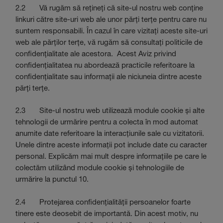
2.2 Vă rugăm să rețineți că site-ul nostru web conține
linkuri către site-uri web ale unor părți terțe pentru care nu
suntem responsabili. În cazul în care vizitați aceste site-uri
web ale părților terțe, vă rugăm să consultați politicile de
confidențialitate ale acestora. Acest Aviz privind
confidențialitatea nu abordează practicile referitoare la
confidențialitate sau informații ale niciuneia dintre aceste
părți terțe.
2.3 Site-ul nostru web utilizează module cookie și alte
tehnologii de urmărire pentru a colecta în mod automat
anumite date referitoare la interacțiunile sale cu vizitatorii.
Unele dintre aceste informații pot include date cu caracter
personal. Explicăm mai mult despre informațiile pe care le
colectăm utilizând module cookie și tehnologiile de
urmărire la punctul 10.
2.4 Protejarea confidențialității persoanelor foarte
tinere este deosebit de importantă. Din acest motiv, nu