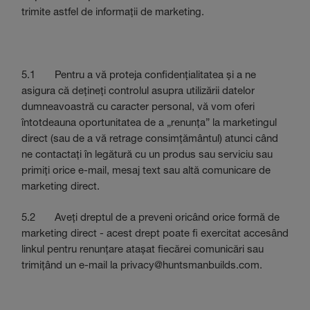
trimite astfel de informații de marketing.
5.1 Pentru a vă proteja confidențialitatea și a ne
asigura că dețineți controlul asupra utilizării datelor
dumneavoastră cu caracter personal, vă vom oferi
întotdeauna oportunitatea de a „renunța” la marketingul
direct (sau de a vă retrage consimțământul) atunci când
ne contactați în legătură cu un produs sau serviciu sau
primiți orice e-mail, mesaj text sau altă comunicare de
marketing direct.
5.2 Aveți dreptul de a preveni oricând orice formă de
marketing direct - acest drept poate fi exercitat accesând
linkul pentru renunțare atașat fiecărei comunicări sau
trimițând un e-mail la privacy@huntsmanbuilds.com.