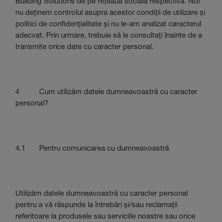
Building Solutions de pe rețeaua socială respectivă. Noi
nu deținem controlul asupra acestor condiții de utilizare și
politici de confidențialitate și nu le-am analizat caracterul
adecvat. Prin urmare, trebuie să le consultați înainte de a
transmite orice date cu caracter personal.
4 Cum utilizăm datele dumneavoastră cu caracter
personal?
4.1 Pentru comunicarea cu dumneavoastră
Utilizăm datele dumneavoastră cu caracter personal
pentru a vă răspunde la întrebări și/sau reclamații
referitoare la produsele sau serviciile noastre sau orice