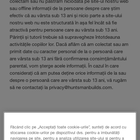
colectăm sau nu păstrăm niciodată pe site-ul nostru web
sau offline informații de la persoane despre care știm
efectiv că au vârsta sub 13 ani și nicio parte a site-ului
nostru web nu este structurată în așa fel încât să fie
atractivă pentru persoane care au vârsta sub 13 ani.
Părinții și tutorii trebuie să supravegheze întotdeauna
activitățile copiilor lor. Dacă aflăm că am colectat sau am
primit date cu caracter personal de la o persoană care
are vârsta sub 13 ani fără confirmarea consimțământului
parental, vom șterge acele informații. În cazul în care
considerați că am putea deține orice informații de la sau
despre o persoană care are vârsta sub 13 ani, vă rugăm
să ne contactați la privacy@huntsmanbuilds.com.
3 Ce informații colectăm și cum le colectăm?
Făcând clic pe „Acceptați toate cookie-urile”, sunteți de acord cu
stocarea cookie-urilor pe dispozitivul dvs. pentru a îmbunătăți
navigarea pe site, pentru a analiza utilizarea site-ului și pentru a