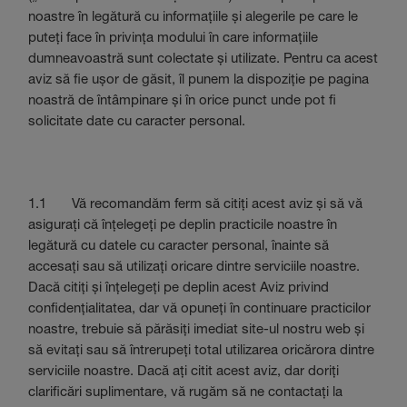
noastre în legătură cu informațiile și alegerile pe care le
puteți face în privința modului în care informațiile
dumneavoastră sunt colectate și utilizate. Pentru ca acest
aviz să fie ușor de găsit, îl punem la dispoziție pe pagina
noastră de întâmpinare și în orice punct unde pot fi
solicitate date cu caracter personal.
1.1 Vă recomandăm ferm să citiți acest aviz și să vă
asigurați că înțelegeți pe deplin practicile noastre în
legătură cu datele cu caracter personal, înainte să
accesați sau să utilizați oricare dintre serviciile noastre.
Dacă citiți și înțelegeți pe deplin acest Aviz privind
confidențialitatea, dar vă opuneți în continuare practicilor
noastre, trebuie să părăsiți imediat site-ul nostru web și
să evitați sau să întrerupeți total utilizarea oricărora dintre
serviciile noastre. Dacă ați citit acest aviz, dar doriți
clarificări suplimentare, vă rugăm să ne contactați la