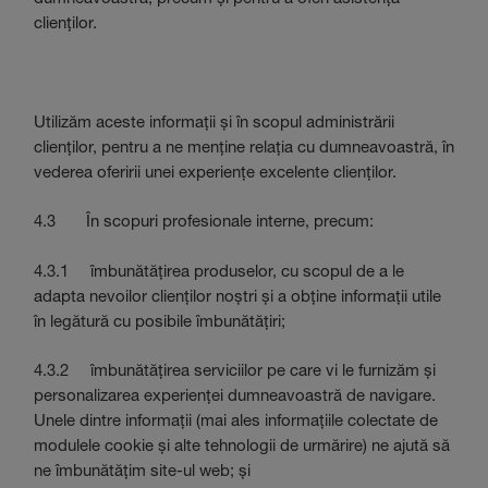
clienților.
Utilizăm aceste informații și în scopul administrării
clienților, pentru a ne menține relația cu dumneavoastră, în
vederea oferirii unei experiențe excelente clienților.
4.3 În scopuri profesionale interne, precum:
4.3.1 îmbunătățirea produselor, cu scopul de a le
adapta nevoilor clienților noștri și a obține informații utile
în legătură cu posibile îmbunătățiri;
4.3.2 îmbunătățirea serviciilor pe care vi le furnizăm și
personalizarea experienței dumneavoastră de navigare.
Unele dintre informații (mai ales informațiile colectate de
modulele cookie și alte tehnologii de urmărire) ne ajută să
ne îmbunătățim site-ul web; și