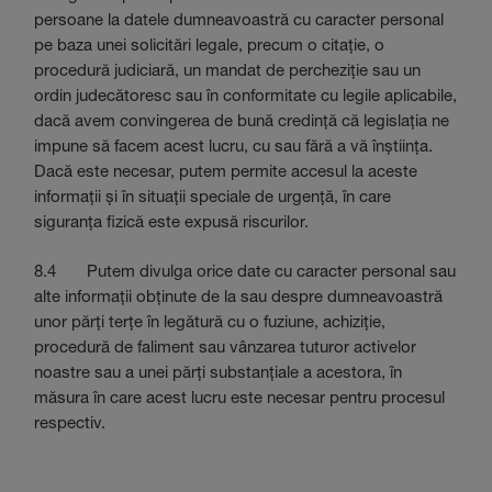
persoane la datele dumneavoastră cu caracter personal
pe baza unei solicitări legale, precum o citație, o
procedură judiciară, un mandat de percheziție sau un
ordin judecătoresc sau în conformitate cu legile aplicabile,
dacă avem convingerea de bună credință că legislația ne
impune să facem acest lucru, cu sau fără a vă înștiința.
Dacă este necesar, putem permite accesul la aceste
informații și în situații speciale de urgență, în care
siguranța fizică este expusă riscurilor.
8.4 Putem divulga orice date cu caracter personal sau
alte informații obținute de la sau despre dumneavoastră
unor părți terțe în legătură cu o fuziune, achiziție,
procedură de faliment sau vânzarea tuturor activelor
noastre sau a unei părți substanțiale a acestora, în
măsura în care acest lucru este necesar pentru procesul
respectiv.