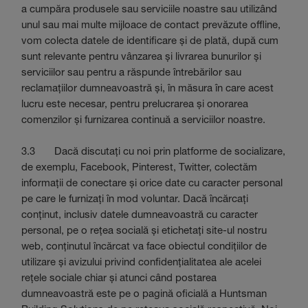
a cumpăra produsele sau serviciile noastre sau utilizând
unul sau mai multe mijloace de contact prevăzute offline,
vom colecta datele de identificare și de plată, după cum
sunt relevante pentru vânzarea și livrarea bunurilor și
serviciilor sau pentru a răspunde întrebărilor sau
reclamațiilor dumneavoastră și, în măsura în care acest
lucru este necesar, pentru prelucrarea și onorarea
comenzilor și furnizarea continuă a serviciilor noastre.
3.3 Dacă discutați cu noi prin platforme de socializare,
de exemplu, Facebook, Pinterest, Twitter, colectăm
informații de conectare și orice date cu caracter personal
pe care le furnizați în mod voluntar. Dacă încărcați
conținut, inclusiv datele dumneavoastră cu caracter
personal, pe o rețea socială și etichetați site-ul nostru
web, conținutul încărcat va face obiectul condițiilor de
utilizare și avizului privind confidențialitatea ale acelei
rețele sociale chiar și atunci când postarea
dumneavoastră este pe o pagină oficială a Huntsman