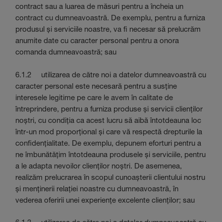
contract sau a luarea de măsuri pentru a încheia un
contract cu dumneavoastră. De exemplu, pentru a furniza
produsul și serviciile noastre, va fi necesar să prelucrăm
anumite date cu caracter personal pentru a onora
comanda dumneavoastră; sau
6.1.2 utilizarea de către noi a datelor dumneavoastră cu
caracter personal este necesară pentru a susține
interesele legitime pe care le avem în calitate de
întreprindere, pentru a furniza produse și servicii clienților
noștri, cu condiția ca acest lucru să aibă întotdeauna loc
într-un mod proporțional și care vă respectă drepturile la
confidențialitate. De exemplu, depunem eforturi pentru a
ne îmbunătățim întotdeauna produsele și serviciile, pentru
a le adapta nevoilor clienților noștri. De asemenea,
realizăm prelucrarea în scopul cunoașterii clientului nostru
și menținerii relației noastre cu dumneavoastră, în
vederea oferirii unei experiențe excelente clienților; sau