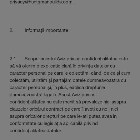
privacy@huntsmanbuilds.com.
2. Informații importante
2.1 Scopul acestui Aviz privind confidențialitatea este
să vă oferim o explicație clară în privința datelor cu
caracter personal pe care le colectăm, când, de ce și cum
colectăm, utilizăm și partajăm datele dumneavoastră cu
caracter personal și, în plus, explică drepturile
dumneavoastră legale. Acest Aviz privind
confidențialitatea nu este menit să prevaleze nici asupra
clauzelor oricărui contract pe care îl aveți cu noi, nici
asupra oricăror drepturi pe care le-ați putea avea în
conformitate cu legislația aplicabilă privind
confidențialitatea datelor.