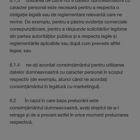
6.1.3 utilizarea de către noi a datelor dumneavoastră cu
caracter personal este necesară pentru a respecta o
obligație legală sau de reglementare relevantă care ne
revine. De exemplu, pentru a păstra evidențe comerciale
corespunzătoare, pentru a răspunde solicitărilor legitime
din partea autorităților publice și a respecta legile și
reglementările aplicabile sau după cum prevede altfel
legea; sau
6.1.4 ne-ați acordat consimțământul pentru utilizarea
datelor dumneavoastră cu caracter personal în scopul
respectiv (de exemplu, atunci când ne acordați
consimțământul în legătură cu marketingul).
6.2 În cazul în care baza prelucrării este
consimțământul dumneavoastră, aveți dreptul de a-l
retrage și de a preveni astfel în orice moment prelucrarea
respectivă.