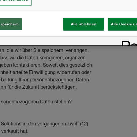
 können sich dafür entscheiden, von uns
Klicken Sie dafür auf einen der
 können Sie uns über die unten stehenden
 speichern
Alle ablehnen
Alle Cookies 
hme“ der Online-Datenschutzhinweise
en zu aktualisieren oder eine Anfrage zu
nden Rechtsordnung vorgesehen ist, können
 die wir über Sie speichern, verlangen,
ss wir die Daten korrigieren, ergänzen
eben kontaktieren. Soweit dies gesetzlich
nheit erteilte Einwilligung widerrufen oder
arbeitung Ihrer personenbezogenen Daten
n für die Zukunft berücksichtigen.
personenbezogenen Daten stellen?
Solutions in den vergangenen zwölf (12)
verkauft hat.