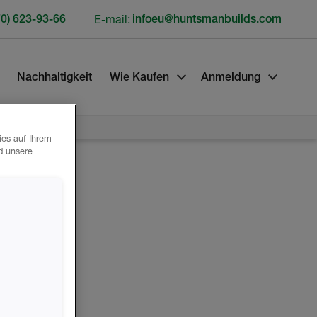
70) 623-93-66
E-mail:
infoeu@huntsmanbuilds.com
Nachhaltigkeit
Wie Kaufen
Anmeldung
ies auf Ihrem
d unsere