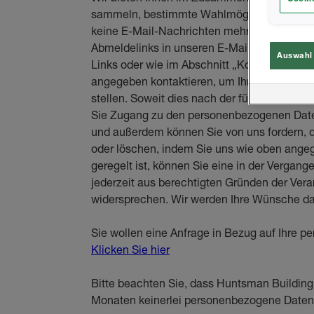
sammeln, bestimmte Wahlmöglichkeiten. Sie
keine E-Mail-Nachrichten mehr zu erhalten. 
Abmeldelinks in unseren E-Mails. Außerdem
Auswahl
Links oder wie im Abschnitt „Kontaktaufna
angegeben kontaktieren, um Ihre Einstellung
stellen. Soweit dies nach der für Sie gelte
Sie Zugang zu den personenbezogenen Daten,
und außerdem können Sie von uns fordern, da
oder löschen, indem Sie uns wie oben angeg
geregelt ist, können Sie eine in der Vergange
jederzeit aus berechtigten Gründen der Ver
widersprechen. Wir werden Ihre Wünsche dan
Sie wollen eine Anfrage in Bezug auf Ihre 
Klicken Sie hier
Bitte beachten Sie, dass Huntsman Building 
Monaten keinerlei personenbezogene Daten 