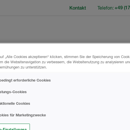
Telefon:
+49 (1
Kontakt
uf „Alle Cookies akzeptieren“ klicken, stimmen Sie der Speicherung von Cook
um die Websitenavigation zu verbessern, die Websitenutzung zu analysieren un
emühungen zu unterstützen.
g
edingt erforderliche Cookies
istungs-Cookies
ktionelle Cookies
öglichkeiten
okies für Marketingzwecke
persönlichen Daten, die wir von Ihnen
e-Einstellungen