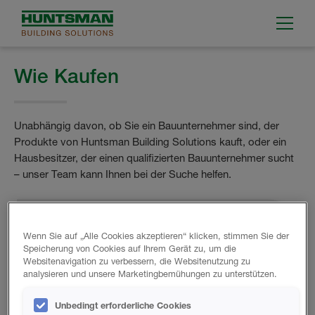
Wie Kaufen
Unabhängig davon, ob Sie ein Bauunternehmer sind, der
Produkte von Huntsman Building Solutions kauft, oder ein
Hausbesitzer, der einen qualifizierten Bauunternehmer sucht
– unser Team kann Ihnen bei der Suche helfen.
Direkt Kaufen
Wenn Sie auf „Alle Cookies akzeptieren“ klicken, stimmen Sie der
Speicherung von Cookies auf Ihrem Gerät zu, um die
ISOLIERUNTERNEHMEN KÖNNEN
Websitenavigation zu verbessern, die Websitenutzung zu
DIREKT VON HUNTSMAN
analysieren und unsere Marketingbemühungen zu unterstützen.
BUILDING SOLUTIONS KAUFEN
Unbedingt erforderliche Cookies