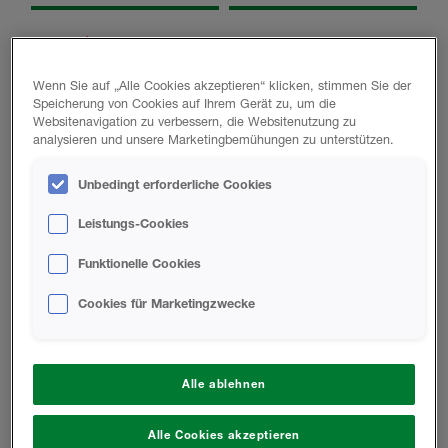
E-MAIL
Wenn Sie auf „Alle Cookies akzeptieren“ klicken, stimmen Sie der
Speicherung von Cookies auf Ihrem Gerät zu, um die
Websitenavigation zu verbessern, die Websitenutzung zu
TELEFON
analysieren und unsere Marketingbemühungen zu unterstützen.
Unbedingt erforderliche Cookies
Leistungs-Cookies
STADT
POSTLEITZAHL
Funktionelle Cookies
Cookies für Marketingzwecke
SIND SIE EIN NEUER
LAND
KUNDE?
Alle ablehnen
WAS BESCHREIBT SIE AM BESTEN?
Alle Cookies akzeptieren