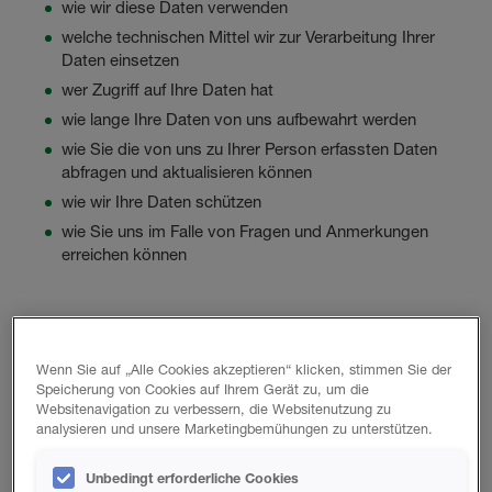
wie wir diese Daten verwenden
welche technischen Mittel wir zur Verarbeitung Ihrer
Daten einsetzen
wer Zugriff auf Ihre Daten hat
wie lange Ihre Daten von uns aufbewahrt werden
wie Sie die von uns zu Ihrer Person erfassten Daten
abfragen und aktualisieren können
wie wir Ihre Daten schützen
wie Sie uns im Falle von Fragen und Anmerkungen
erreichen können
Welche Daten werden von uns erfasst?
Wenn Sie auf „Alle Cookies akzeptieren“ klicken, stimmen Sie der
Speicherung von Cookies auf Ihrem Gerät zu, um die
Websitenavigation zu verbessern, die Websitenutzung zu
analysieren und unsere Marketingbemühungen zu unterstützen.
Dieser Datenschutzhinweis für Bewerber erstreckt sich
sowohl auf die von Ihnen bereitgestellten Daten als auch
Unbedingt erforderliche Cookies