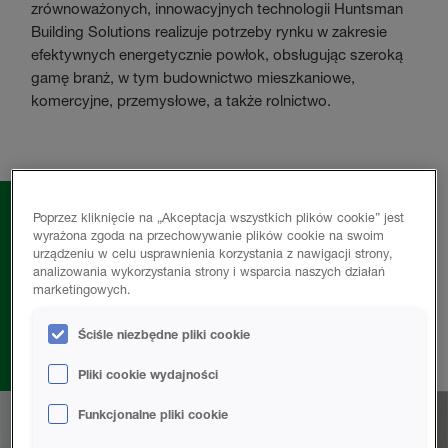
zrównoważonych, innowacyjnych technologii Huntsman
Building Solutions realizuje potrzeby rynku w zakresie
efektywnych energetycznie powłok, obsługując szeroką
gamę branż, w tym budownictwo mieszkaniowe,
komercyjne, przemysłowe, a także rolnictwo.
Poprzez kliknięcie na „Akceptacja wszystkich plików cookie” jest
wyrażona zgoda na przechowywanie plików cookie na swoim
urządzeniu w celu usprawnienia korzystania z nawigacji strony,
analizowania wykorzystania strony i wsparcia naszych działań
W laboratorium i na budowie, w biurze i w
marketingowych.
fabryce – pracownicy Huntsman Building
Solutions koncentrują sie zawsze na
Ściśle niezbędne pliki cookie
sukcesie naszych klientów.
Pliki cookie wydajności
Funkcjonalne pliki cookie