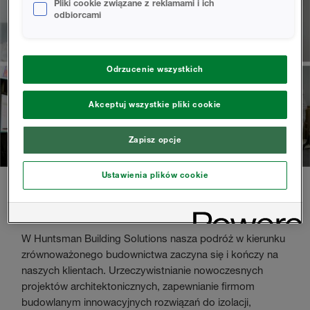
Pliki cookie związane z reklamami i ich
odbiorcami
Odrzucenie wszystkich
Akceptuj wszystkie pliki cookie
Zapisz opcje
Ustawienia plików cookie
NASZE WARTOŚCI: KONCENTRACJA NA
KLIENCIE
W Huntsman Building Solutions nasza podróż w kierunku
zrównoważonego budownictwa zaczyna się i kończy na
naszych klientach. Urzeczywistnianie nowoczesnych
projektów architektonicznych, zapewnianie firmom
budowlanym innowacyjnych rozwiązań do izolacji,