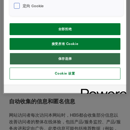
个人信息权利产生重大影响，则此变更在本网站发布变更
定向 Cookie
通知30天后才会生效。在此期间，您可以通知我们您不接
受此类变更。在此30天的期限届满后，您继续使用本网站
将意味着您接受此类变更。
全部拒绝
HBS可能会披露与开展审计、满足法律和/或监管要求、执
行HBS政策或回应投诉或安全问题相关的个人信息。HBS
接受所有 Cookie
也可能与下列机构或个人分享您的个人信息：(1)HBS的家
族企业成员和任何继任公司；(2)与HBS合作或代表HBS提
保存选择
供产品和服务的其他公司或组织；(3)执法官员或其他政府
官员，应与刑事调查或被指控非法活动有关的经核实的请
Cookie 设置
求；和/或(4)其他商业组织，与HBS将业务向该商业机构出
售、转让、合并或其他转让有关。HBS将根据适用的法律
法规披露个人信息。
自动收集的信息和匿名信息
网站访问者每次访问本网站时，HBS都会收集部分信息以
改善访问者的整体在线体验，包括产品/服务监控、产品/服
务改进和定向广告。此类信息可能包括推荐数据（例如，