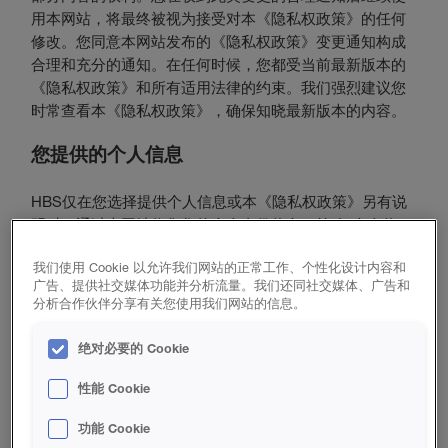
用本网站，将最终被视为接受对本《隐私权政策》的任何
修改。您同意本网站发布的《隐私权政策》变更通知构成
合理和充分的通知。在任何时候，您都受当前最新版本的
《隐私权政策》和所有适用法律的约束。我们强烈建议您
时常查看本《隐私权政策》，确保知晓最新版本的内容。
您提供的个人信息
HBS仅在您选择提供个人信息或本《隐私权政策》另有说
明时，通过本网站收集您的个人身份信息（简称“个人信
息”）。本《隐私权政策》仅适用于在本网站收集的信息，
我们使用 Cookie 以允许我们网站的正常工作、个性化设计内容和
不适用于您在其他情况下向我们提供的个人信息（例如，
广告、提供社交媒体功能并分析流量。我们还同社交媒体、广告和
通过未经本网站建立的商业关系）。个人信息可能包括您
分析合作伙伴分享有关您使用我们网站的信息。
的姓名、地址、电话号码和/或电子邮件地址。HBS将使用
您的个人信息满足您对相关信息、产品或服务的需求，并
绝对必要的 Cookie
可能在未来某个时候用其完成商业交易。除非获得您的一
般或特殊的许可，否则HBS不会将您的个人信息出售、出
性能 Cookie
租和许可给第三方或将其与第三方交易，用于其直复营
功能 Cookie
销。如果对本《隐私权政策》内容的任何变更可能对您的