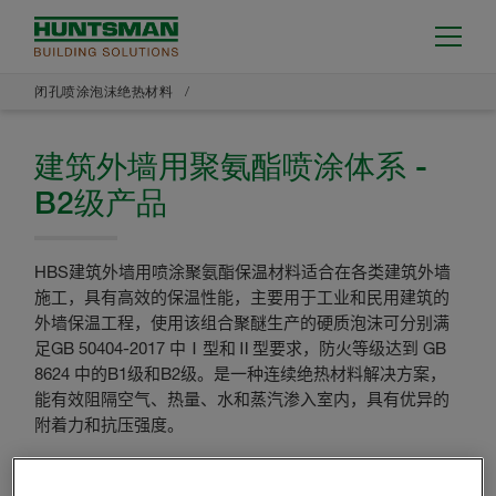
闭孔喷涂泡沫绝热材料
建筑外墙用聚氨酯喷涂体系 -
B2级产品
HBS
建筑外墙用喷涂聚氨酯保温材料
适合在各类建筑外墙
施工，具有高效的保温性能，主要用于工业和民用建筑的
外墙保温工程，使用该组合聚醚生产的硬质泡沫可分别满
足
GB 50404-2017
中Ⅰ型和Ⅱ型要求，防火等级达到
GB
8624
中的
B1
级和
B2
级。
是一种连续绝热材料解决方案，
能有效阻隔空气、热量、
水和蒸汽渗入室内，具有优异的
附着力和抗压强度。