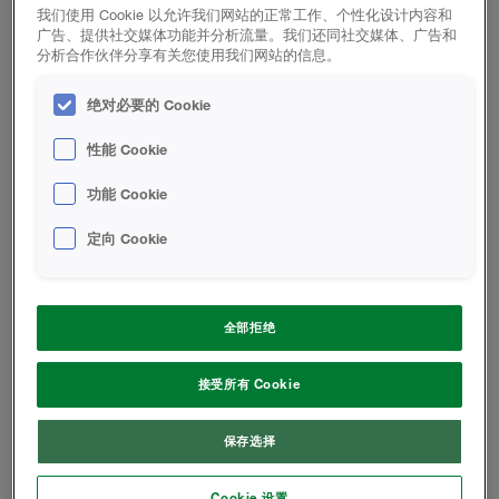
我们使用 Cookie 以允许我们网站的正常工作、个性化设计内容和
B2级产品优势
广告、提供社交媒体功能并分析流量。我们还同社交媒体、广告和
分析合作伙伴分享有关您使用我们网站的信息。
产品优势
绝对必要的 Cookie
性能 Cookie
闭孔率＞90%
喷塑泡沫芯密度：＞35kg/m³
功能 Cookie
低导热系数，导热系数≤0.024 W/(m.K)为现有有机保温
材料中的最佳保温材料
定向 Cookie
喷涂工艺带来的保温层的整体一致性，无冷热桥
防火等级： B2级，氧指数＞26
与基材的良好粘接力，粘接面积为100%，粘接强度
全部拒绝
≥100kpa
良好的耐候性，耐化学腐蚀性，使用寿命长达25年
接受所有 Cookie
使用回收PET制备的聚酯多元醇原料，属于绿色低碳产
品
保存选择
Cookie 设置