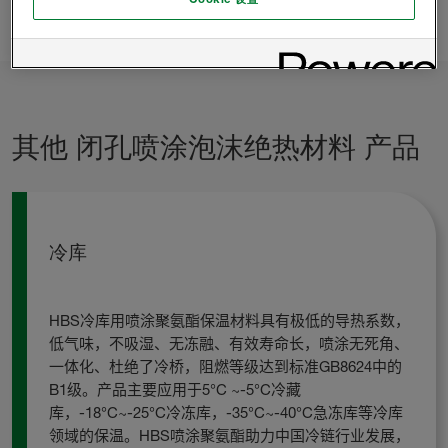
保持联系
其他 闭孔喷涂泡沫绝热材料 产品
冷库
HBS
冷库用喷涂聚氨酯保温材料具有极低的导热系
数，
低气味，不吸湿、无冻融、有效寿命
长，
喷涂无死角、
一体化、杜绝了冷
桥，阻燃等级达到标准
GB8624
中的
B1
级
。产品主要应用于
5°C ~-5°C
冷藏
库，
-18°C~-25°C
冷冻库，
-35
°C
~-40°C
急冻库等冷库
领域的保温。
HBS
喷涂聚氨酯助力中国冷链行业发展，