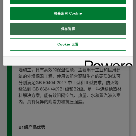
产品详情
接受所有 Cookie
保存选择
建筑外墙用聚氨酯喷涂体系 - B1级产品
Cookie 设置
HBS
建筑外墙用喷涂聚氨酯保温材料
适合在各类建筑外
墙施工，具有高效的保温性能，主要用于工业和民用建
筑的外墙保温工程，使用该组合聚醚生产的硬质泡沫可
分别满足
GB 50404-2017
中Ⅰ型和Ⅱ型要求，防火等
级达到
GB 8624
中的
B1
级和
B2
级。
是一种连续绝热材
料解决方案，能有效阻隔空气、热量、
水和蒸汽渗入室
内，具有优异的附着力和抗压强度。
B1
级产品优势