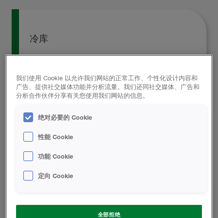
冷库
HBS
冷库用喷涂聚氨酯保温材料具有极低的导热系
数，
我们使用 Cookie 以允许我们网站的正常工作、个性化设计内容和
低气味，不吸湿、无冻融、有效寿命
长，
喷涂无死角、
广告、提供社交媒体功能并分析流量。我们还同社交媒体、广告和
一体化、杜绝了冷
桥，阻燃等级达到标准
GB8624
中的
分析合作伙伴分享有关您使用我们网站的信息。
B1
级
。产品主要应用于
5°C ~-5°C
冷藏
库，
-18°C~-25°C
冷冻库，
-35
°C
~-40°C
急冻库等冷库
绝对必要的 Cookie
领域的保温。
HBS
喷涂聚氨酯助力中国冷链行业发展，
打破地域限制，提供了从原产地到家庭食物保鲜的解决
性能 Cookie
方案。
功能 Cookie
闭孔率＞90%
喷塑泡沫芯密度： ≥35kg/m³
定向 Cookie
低导热系数，导热系数≤0.024 W/(m.K)为现有有机
保温材料中的最佳保温材料
全部拒绝