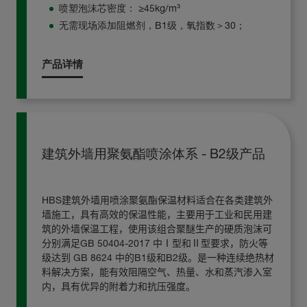
喷塑泡沫芯密度： ≥45kg/m³
无需现场添加阻燃剂，B1级，氧指数＞30；
产品详情
建筑外墙用聚氨酯喷涂体系 - B2级产品
HBS
建筑外墙用喷涂聚氨酯保温材料
适合在各类建筑外
墙施工，具有高效的保温性能，主要用于工业和民用建
筑的外墙保温工程，使用该组合聚醚生产的硬质泡沫可
分别满足
GB 50404-2017
中Ⅰ型和Ⅱ型要求，防火等
级达到
GB 8624
中的
B1
级和
B2
级。
是一种连续绝热材
料解决方案，能有效阻隔空气、热量、
水和蒸汽渗入室
内，具有优异的附着力和抗压强度。