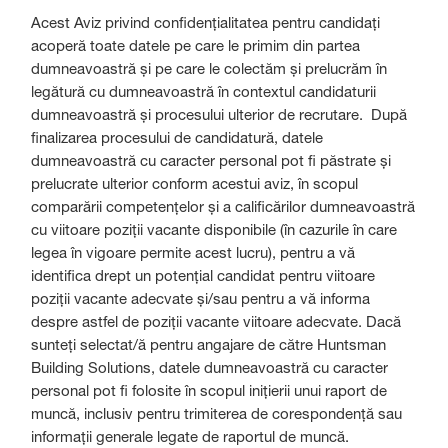
Acest Aviz privind confidențialitatea pentru candidați
acoperă toate datele pe care le primim din partea
dumneavoastră și pe care le colectăm și prelucrăm în
legătură cu dumneavoastră în contextul candidaturii
dumneavoastră și procesului ulterior de recrutare. După
finalizarea procesului de candidatură, datele
dumneavoastră cu caracter personal pot fi păstrate și
prelucrate ulterior conform acestui aviz, în scopul
comparării competențelor și a calificărilor dumneavoastră
cu viitoare poziții vacante disponibile (în cazurile în care
legea în vigoare permite acest lucru), pentru a vă
identifica drept un potențial candidat pentru viitoare
poziții vacante adecvate și/sau pentru a vă informa
despre astfel de poziții vacante viitoare adecvate. Dacă
sunteți selectat/ă pentru angajare de către Huntsman
Building Solutions, datele dumneavoastră cu caracter
personal pot fi folosite în scopul inițierii unui raport de
muncă, inclusiv pentru trimiterea de corespondență sau
informații generale legate de raportul de muncă.