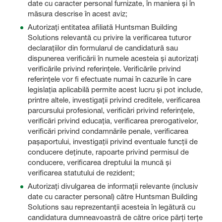
date cu caracter personal furnizate, în maniera și în
măsura descrise în acest aviz;
Autorizați entitatea afiliată Huntsman Building
Solutions relevantă cu privire la verificarea tuturor
declarațiilor din formularul de candidatură sau
dispunerea verificării în numele acesteia și autorizați
verificările privind referințele. Verificările privind
referințele vor fi efectuate numai în cazurile în care
legislația aplicabilă permite acest lucru și pot include,
printre altele, investigații privind creditele, verificarea
parcursului profesional, verificări privind referințele,
verificări privind educația, verificarea prerogativelor,
verificări privind condamnările penale, verificarea
pașaportului, investigații privind eventuale funcții de
conducere deținute, rapoarte privind permisul de
conducere, verificarea dreptului la muncă și
verificarea statutului de rezident;
Autorizați divulgarea de informații relevante (inclusiv
date cu caracter personal) către Huntsman Building
Solutions sau reprezentanții acesteia în legătură cu
candidatura dumneavoastră de către orice părți terțe