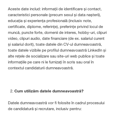
Aceste date includ: informații de identificare și contact,
caracteristici personale (precum sexul și data nașterii),
educația și experiența profesională (inclusiv note,
certificate, diplome, referințe), preferințe privind locul de
muncă, puncte forte, domenii de interes, hobby-uri, clipuri
video, clipuri audio, date financiare (de ex. salariul curent
și salariul dorit), toate datele din CV-ul dumneavoastră,
toate datele vizibile pe profilul dumneavoastră LinkedIn și
alte rețele de socializare sau site-uri web publice și toate
informațiile pe care ni le furnizați în scris sau oral în
contextul candidaturii dumneavoastră.
Cum utilizăm datele dumneavoastră?
Datele dumneavoastră vor fi folosite în cadrul procesului
de candidatură și recrutare, inclusiv pentru: