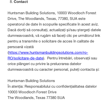
Contact
Huntsman Building Solutions, 10003 Woodloch Forest
Drive, The Woodlands, Texas, 77380, SUA este
operatorul de date în scopurile specificate în acest aviz.
Dacă doriți să consultați, actualizați și/sau ștergeți datele
dumneavoastră, vă rugăm să faceți clic pe următorul link
pentru a transmite o solicitare de acces în calitate de
persoană vizată
(
https://www.huntsmanbuildingsolutions.com/ro-
RO/solicitare-de-date
). Pentru întrebări, observații sau
orice plângeri cu privire la prelucrarea datelor
dumneavoastră cu caracter personal, puteți contacta și:
Huntsman Building Solutions
În atenția: Responsabilului cu confidențialitatea datelor
10003 Woodloch Forest Drive
The Woodlands, Texas 77380 SUA