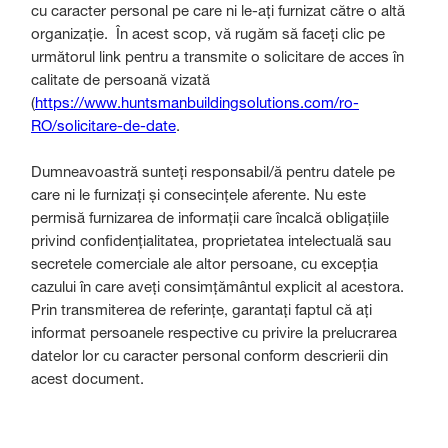
cu caracter personal pe care ni le-ați furnizat către o altă
organizație. În acest scop, vă rugăm să faceți clic pe
următorul link pentru a transmite o solicitare de acces în
calitate de persoană vizată
(
https://www.huntsmanbuildingsolutions.com/ro-
RO/solicitare-de-date
.
Dumneavoastră sunteți responsabil/ă pentru datele pe
care ni le furnizați și consecințele aferente. Nu este
permisă furnizarea de informații care încalcă obligațiile
privind confidențialitatea, proprietatea intelectuală sau
secretele comerciale ale altor persoane, cu excepția
cazului în care aveți consimțământul explicit al acestora.
Prin transmiterea de referințe, garantați faptul că ați
informat persoanele respective cu privire la prelucrarea
datelor lor cu caracter personal conform descrierii din
acest document.