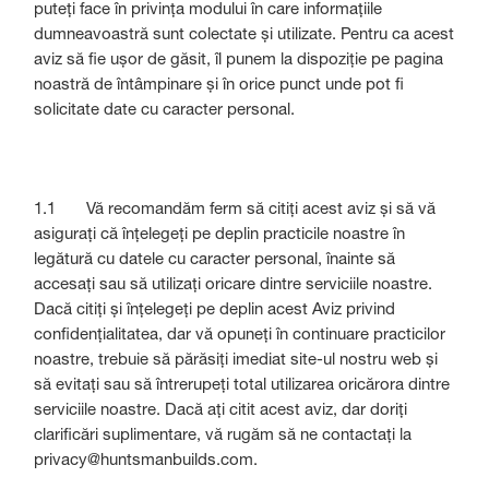
puteți face în privința modului în care informațiile
dumneavoastră sunt colectate și utilizate. Pentru ca acest
aviz să fie ușor de găsit, îl punem la dispoziție pe pagina
noastră de întâmpinare și în orice punct unde pot fi
solicitate date cu caracter personal.
1.1 Vă recomandăm ferm să citiți acest aviz și să vă
asigurați că înțelegeți pe deplin practicile noastre în
legătură cu datele cu caracter personal, înainte să
accesați sau să utilizați oricare dintre serviciile noastre.
Dacă citiți și înțelegeți pe deplin acest Aviz privind
confidențialitatea, dar vă opuneți în continuare practicilor
noastre, trebuie să părăsiți imediat site-ul nostru web și
să evitați sau să întrerupeți total utilizarea oricărora dintre
serviciile noastre. Dacă ați citit acest aviz, dar doriți
clarificări suplimentare, vă rugăm să ne contactați la
privacy@huntsmanbuilds.com.