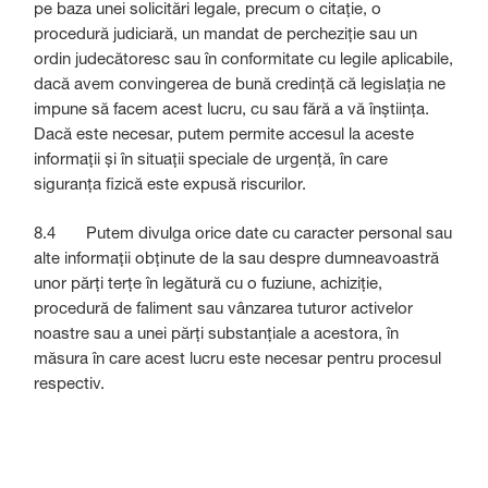
pe baza unei solicitări legale, precum o citație, o
procedură judiciară, un mandat de percheziție sau un
ordin judecătoresc sau în conformitate cu legile aplicabile,
dacă avem convingerea de bună credință că legislația ne
impune să facem acest lucru, cu sau fără a vă înștiința.
Dacă este necesar, putem permite accesul la aceste
informații și în situații speciale de urgență, în care
siguranța fizică este expusă riscurilor.
8.4 Putem divulga orice date cu caracter personal sau
alte informații obținute de la sau despre dumneavoastră
unor părți terțe în legătură cu o fuziune, achiziție,
procedură de faliment sau vânzarea tuturor activelor
noastre sau a unei părți substanțiale a acestora, în
măsura în care acest lucru este necesar pentru procesul
respectiv.