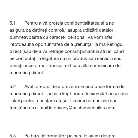
5.1 Pentru a vă proteja confidențialitatea și a ne
asigura că dețineți controlul asupra utilizării datelor
dumneavoastră cu caracter personal, vă vom oferi
întotdeauna oportunitatea de a „renunța” la marketingul
direct (sau de a vă retrage consimțământul) atunci când
ne contactați în legătură cu un produs sau serviciu sau
primiți orice e-mail, mesaj text sau altă comunicare de
marketing direct.
5.2 Aveți dreptul de a preveni oricând orice formă de
marketing direct - acest drept poate fi exercitat accesând
linkul pentru renunțare atașat fiecărei comunicări sau
trimițând un e-mail la privacy@huntsmanbuilds.com.
5.3 Pe baza informațiilor pe care le avem despre