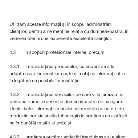
Utilizăm aceste informații și în scopul administrării
clienților, pentru a ne menține relația cu dumneavoastră, în
vederea oferirii unei experiențe excelente clienților.
4.3 În scopuri profesionale interne, precum:
4.3.1 îmbunătățirea produselor, cu scopul de a le
adapta nevoilor clienților noștri și a obține informații utile
în legătură cu posibile îmbunătățiri;
4.3.2 îmbunătățirea serviciilor pe care vi le furnizăm și
personalizarea experienței dumneavoastră de navigare.
Unele dintre informații (mai ales informațiile colectate de
modulele cookie și alte tehnologii de urmărire) ne ajută să
ne îmbunătățim site-ul web; și
4.3.3 urmărirea oricăror activități frauduloase și a altor