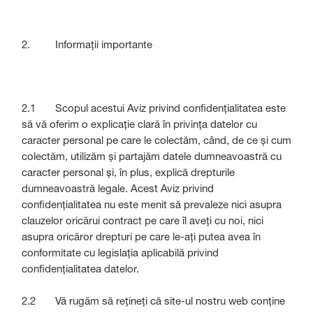
2. Informații importante
2.1 Scopul acestui Aviz privind confidențialitatea este
să vă oferim o explicație clară în privința datelor cu
caracter personal pe care le colectăm, când, de ce și cum
colectăm, utilizăm și partajăm datele dumneavoastră cu
caracter personal și, în plus, explică drepturile
dumneavoastră legale. Acest Aviz privind
confidențialitatea nu este menit să prevaleze nici asupra
clauzelor oricărui contract pe care îl aveți cu noi, nici
asupra oricăror drepturi pe care le-ați putea avea în
conformitate cu legislația aplicabilă privind
confidențialitatea datelor.
2.2 Vă rugăm să rețineți că site-ul nostru web conține