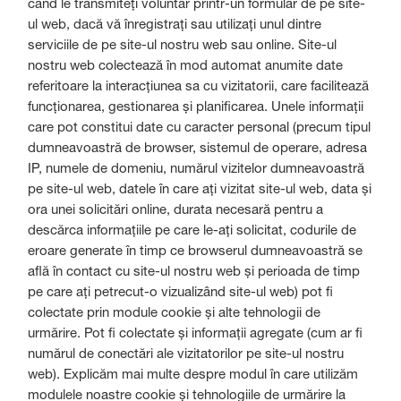
când le transmiteți voluntar printr-un formular de pe site-
ul web, dacă vă înregistrați sau utilizați unul dintre
serviciile de pe site-ul nostru web sau online. Site-ul
nostru web colectează în mod automat anumite date
referitoare la interacțiunea sa cu vizitatorii, care facilitează
funcționarea, gestionarea și planificarea. Unele informații
care pot constitui date cu caracter personal (precum tipul
dumneavoastră de browser, sistemul de operare, adresa
IP, numele de domeniu, numărul vizitelor dumneavoastră
pe site-ul web, datele în care ați vizitat site-ul web, data și
ora unei solicitări online, durata necesară pentru a
descărca informațiile pe care le-ați solicitat, codurile de
eroare generate în timp ce browserul dumneavoastră se
află în contact cu site-ul nostru web și perioada de timp
pe care ați petrecut-o vizualizând site-ul web) pot fi
colectate prin module cookie și alte tehnologii de
urmărire. Pot fi colectate și informații agregate (cum ar fi
numărul de conectări ale vizitatorilor pe site-ul nostru
web). Explicăm mai multe despre modul în care utilizăm
modulele noastre cookie și tehnologiile de urmărire la