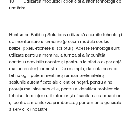
10 Utilizarea modulelor cookie și a altor tehnologii de
urmărire
Huntsman Building Solutions utilizează anumite tehnologii
de monitorizare și urmărire (precum module cookie,
balize, pixeli, etichete și scripturi). Aceste tehnologii sunt
utilizate pentru a menține, a furniza și a îmbunătăți
continuu serviciile noastre și pentru a le oferi o experiență
mai bună clienților noștri. De exemplu, datorită acestor
tehnologii, putem menține și urmări preferințele și
sesiunile autentificate ale clienților noștri, pentru a ne
proteja mai bine serviciile, pentru a identifica problemele
tehnice, tendințele utilizatorilor și eficacitatea campaniilor
și pentru a monitoriza și îmbunătăți performanța generală
a serviciilor noastre.