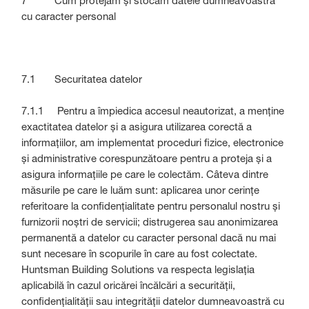
7 Cum protejăm și stocăm datele dumneavoastră
cu caracter personal
7.1 Securitatea datelor
7.1.1 Pentru a împiedica accesul neautorizat, a menține
exactitatea datelor și a asigura utilizarea corectă a
informațiilor, am implementat proceduri fizice, electronice
și administrative corespunzătoare pentru a proteja și a
asigura informațiile pe care le colectăm. Câteva dintre
măsurile pe care le luăm sunt: aplicarea unor cerințe
referitoare la confidențialitate pentru personalul nostru și
furnizorii noștri de servicii; distrugerea sau anonimizarea
permanentă a datelor cu caracter personal dacă nu mai
sunt necesare în scopurile în care au fost colectate.
Huntsman Building Solutions va respecta legislația
aplicabilă în cazul oricărei încălcări a securității,
confidențialității sau integrității datelor dumneavoastră cu