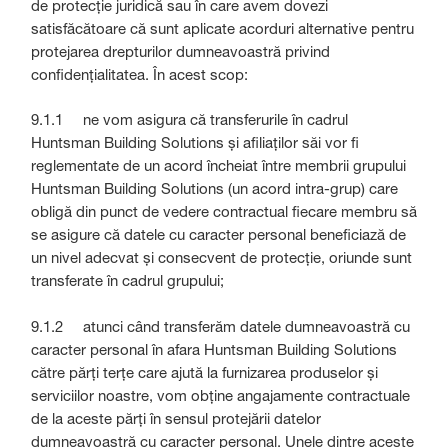
de protecție juridică sau în care avem dovezi
satisfăcătoare că sunt aplicate acorduri alternative pentru
protejarea drepturilor dumneavoastră privind
confidențialitatea. În acest scop:
9.1.1 ne vom asigura că transferurile în cadrul
Huntsman Building Solutions și afiliaților săi vor fi
reglementate de un acord încheiat între membrii grupului
Huntsman Building Solutions (un acord intra-grup) care
obligă din punct de vedere contractual fiecare membru să
se asigure că datele cu caracter personal beneficiază de
un nivel adecvat și consecvent de protecție, oriunde sunt
transferate în cadrul grupului;
9.1.2 atunci când transferăm datele dumneavoastră cu
caracter personal în afara Huntsman Building Solutions
către părți terțe care ajută la furnizarea produselor și
serviciilor noastre, vom obține angajamente contractuale
de la aceste părți în sensul protejării datelor
dumneavoastră cu caracter personal. Unele dintre aceste