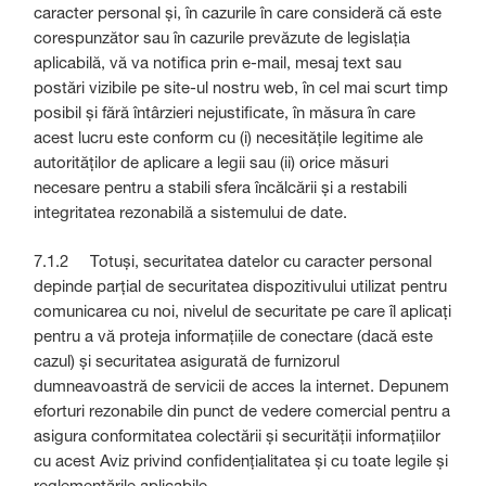
caracter personal și, în cazurile în care consideră că este
corespunzător sau în cazurile prevăzute de legislația
aplicabilă, vă va notifica prin e-mail, mesaj text sau
postări vizibile pe site-ul nostru web, în cel mai scurt timp
posibil și fără întârzieri nejustificate, în măsura în care
acest lucru este conform cu (i) necesitățile legitime ale
autorităților de aplicare a legii sau (ii) orice măsuri
necesare pentru a stabili sfera încălcării și a restabili
integritatea rezonabilă a sistemului de date.
7.1.2 Totuși, securitatea datelor cu caracter personal
depinde parțial de securitatea dispozitivului utilizat pentru
comunicarea cu noi, nivelul de securitate pe care îl aplicați
pentru a vă proteja informațiile de conectare (dacă este
cazul) și securitatea asigurată de furnizorul
dumneavoastră de servicii de acces la internet. Depunem
eforturi rezonabile din punct de vedere comercial pentru a
asigura conformitatea colectării și securității informațiilor
cu acest Aviz privind confidențialitatea și cu toate legile și
reglementările aplicabile.