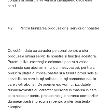
contact și pentru a vă verifica identitatea, dacă este
cazul.
4.2 Pentru furnizarea produselor și serviciilor noastre
Colectăm date cu caracter personal pentru a oferi
produsele și/sau serviciile noastre și funcțiile acestora.
Putem utiliza informațiile colectate pentru a valida
comanda sau abonamentul dumneavoastră, pentru a
prelucra plățile dumneavoastră și a furniza produsele și
serviciile pe care le-ați solicitat, le-ați comandat sau la
care v-ați abonat. De asemenea, vom utiliza datele
dumneavoastră cu caracter personal în măsura în care
este necesar pentru prelucrarea și onorarea comenzilor
dumneavoastră, precum și pentru a oferi asistență
clienților.