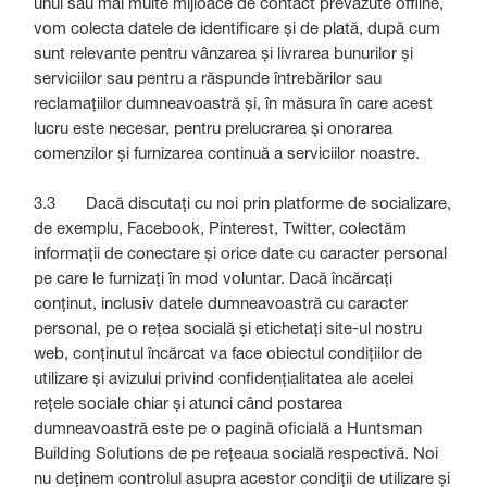
unul sau mai multe mijloace de contact prevăzute offline,
vom colecta datele de identificare și de plată, după cum
sunt relevante pentru vânzarea și livrarea bunurilor și
serviciilor sau pentru a răspunde întrebărilor sau
reclamațiilor dumneavoastră și, în măsura în care acest
lucru este necesar, pentru prelucrarea și onorarea
comenzilor și furnizarea continuă a serviciilor noastre.
3.3 Dacă discutați cu noi prin platforme de socializare,
de exemplu, Facebook, Pinterest, Twitter, colectăm
informații de conectare și orice date cu caracter personal
pe care le furnizați în mod voluntar. Dacă încărcați
conținut, inclusiv datele dumneavoastră cu caracter
personal, pe o rețea socială și etichetați site-ul nostru
web, conținutul încărcat va face obiectul condițiilor de
utilizare și avizului privind confidențialitatea ale acelei
rețele sociale chiar și atunci când postarea
dumneavoastră este pe o pagină oficială a Huntsman
Building Solutions de pe rețeaua socială respectivă. Noi
nu deținem controlul asupra acestor condiții de utilizare și