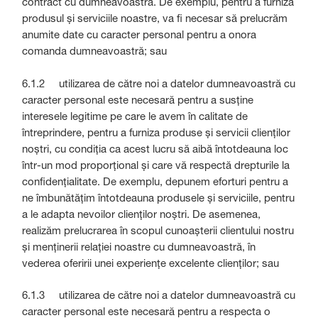
contract cu dumneavoastră. De exemplu, pentru a furniza
produsul și serviciile noastre, va fi necesar să prelucrăm
anumite date cu caracter personal pentru a onora
comanda dumneavoastră; sau
6.1.2 utilizarea de către noi a datelor dumneavoastră cu
caracter personal este necesară pentru a susține
interesele legitime pe care le avem în calitate de
întreprindere, pentru a furniza produse și servicii clienților
noștri, cu condiția ca acest lucru să aibă întotdeauna loc
într-un mod proporțional și care vă respectă drepturile la
confidențialitate. De exemplu, depunem eforturi pentru a
ne îmbunătățim întotdeauna produsele și serviciile, pentru
a le adapta nevoilor clienților noștri. De asemenea,
realizăm prelucrarea în scopul cunoașterii clientului nostru
și menținerii relației noastre cu dumneavoastră, în
vederea oferirii unei experiențe excelente clienților; sau
6.1.3 utilizarea de către noi a datelor dumneavoastră cu
caracter personal este necesară pentru a respecta o