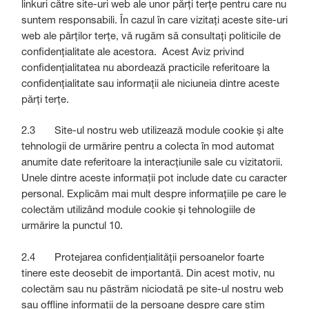
linkuri către site-uri web ale unor părți terțe pentru care nu
suntem responsabili. În cazul în care vizitați aceste site-uri
web ale părților terțe, vă rugăm să consultați politicile de
confidențialitate ale acestora. Acest Aviz privind
confidențialitatea nu abordează practicile referitoare la
confidențialitate sau informații ale niciuneia dintre aceste
părți terțe.
2.3 Site-ul nostru web utilizează module cookie și alte
tehnologii de urmărire pentru a colecta în mod automat
anumite date referitoare la interacțiunile sale cu vizitatorii.
Unele dintre aceste informații pot include date cu caracter
personal. Explicăm mai mult despre informațiile pe care le
colectăm utilizând module cookie și tehnologiile de
urmărire la punctul 10.
2.4 Protejarea confidențialității persoanelor foarte
tinere este deosebit de importantă. Din acest motiv, nu
colectăm sau nu păstrăm niciodată pe site-ul nostru web
sau offline informații de la persoane despre care știm